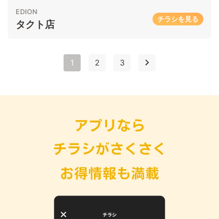
EDION
チラシを見る
タクト店
1
2
3