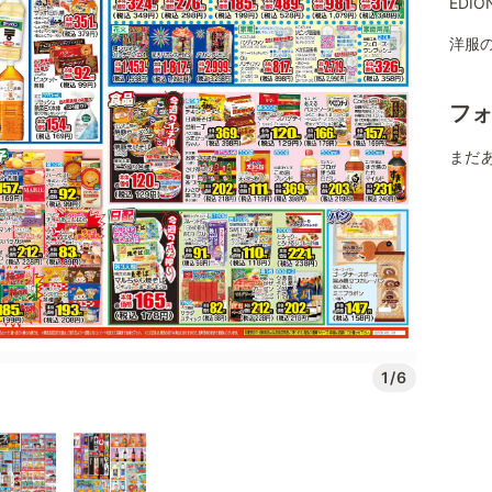
EDI
洋服
フ
まだ
1/6