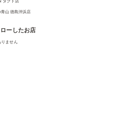
ON タクト店
の青山 徳島沖浜店
ォローしたお店
ありません