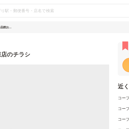
館お...
森店のチラシ
近
コー
コー
コー