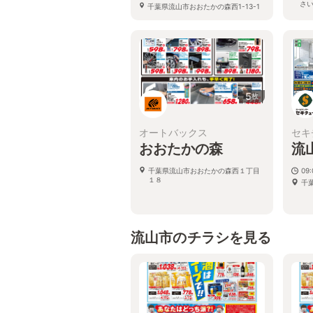
さ
千葉県流山市おおたかの森西1-13-1
流山おおたかの森S･C ANNEX2 2･3
千
階
10
5
枚
オートバックス
セキ
おおたかの森
流
千葉県流山市おおたかの森西１丁目
09:
１８
千
流山市のチラシを見る