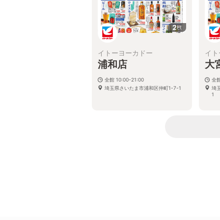
2
枚
イトーヨーカドー
イト
浦和店
大
全館 10:00-21:00
全館
埼玉県さいたま市浦和区仲町1-7-1
埼
1