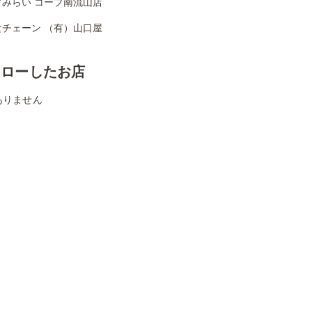
プみらい コープ南流山店
食チェーン （有）山口屋
ォローしたお店
ありません