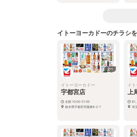
イトーヨーカドーのチラシ
2
枚
イトーヨーカドー
イト
宇都宮店
上
全館 10:00-21:00
B1,
栃木県宇都宮市陽東6-2-1
埼玉