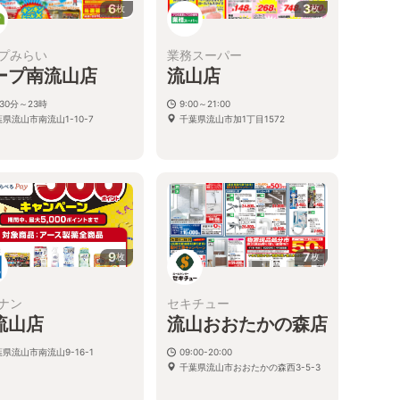
6
3
枚
枚
プみらい
業務スーパー
ープ南流山店
流山店
30分～23時
9:00～21:00
県流山市南流山1-10-7
千葉県流山市加1丁目1572
9
7
枚
枚
ナン
セキチュー
流山店
流山おおたかの森店
県流山市南流山9-16-1
09:00-20:00
千葉県流山市おおたかの森西3-5-3