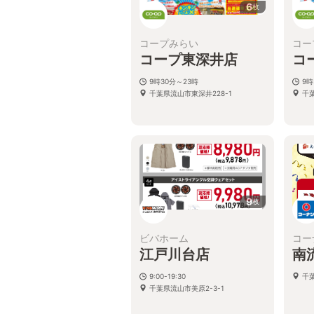
6
枚
コープみらい
コー
コープ東深井店
コ
9時30分～23時
9時
千葉県流山市東深井228-1
千葉
9
枚
ビバホーム
コー
江戸川台店
南
9:00-19:30
千葉
千葉県流山市美原2-3-1