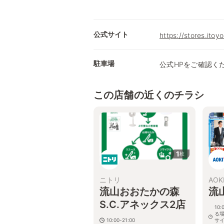
公式サイト
https://stores.itoy
駐車場
公式HPをご確認く
この店舗の近くのチラシ
1
枚
ニトリ
AOK
流山おおたかの森
流
S.C.アネックス2店
10
る
10:00-21:00
サ