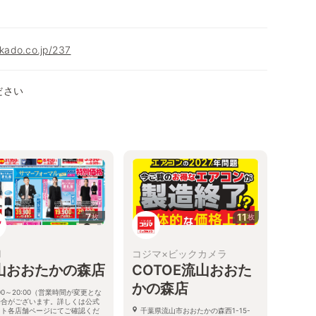
okado.co.jp/237
ださい
7
11
枚
枚
I
コジマ×ビックカメラ
山おおたかの森店
COTOE流山おおた
かの森店
:00～20:00（営業時間が変更とな
場合がございます。詳しくは公式
イト各店舗ページにてご確認くだ
千葉県流山市おおたかの森西1-15-