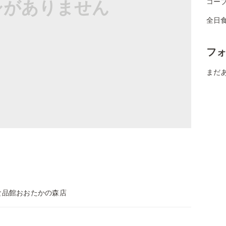
シがありません
コー
全日
フ
まだ
食品館おおたかの森店