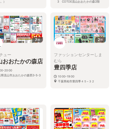
い。）
3 COTOE流山おおたかの森2階
葉県流山市おおたかの森西1-14-
7
2
枚
枚
チュー
ファッションセンターしま
山おおたかの森店
むら
豊四季店
00-20:00
葉県流山市おおたかの森西3-5-3
10:00-19:00
千葉県柏市豊四季４５−３２