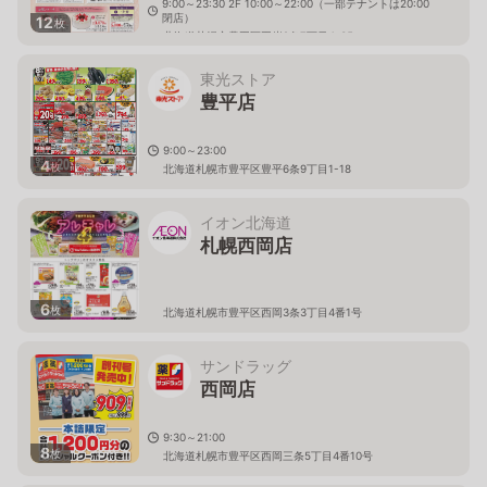
9:00～23:30 2F 10:00～22:00（一部テナントは20:00
閉店）
12
枚
北海道札幌市豊平区平岸2条7丁目4-35
東光ストア
豊平店
9:00～23:00
4
枚
北海道札幌市豊平区豊平6条9丁目1-18
イオン北海道
札幌西岡店
6
枚
北海道札幌市豊平区西岡3条3丁目4番1号
サンドラッグ
西岡店
9:30～21:00
8
枚
北海道札幌市豊平区西岡三条5丁目4番10号