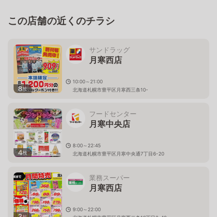
この店舗の近くのチラシ
サンドラッグ
月寒西店
10:00～21:00
8
枚
北海道札幌市豊平区月寒西三条10-
フードセンター
月寒中央店
8:00～22:45
4
枚
北海道札幌市豊平区月寒中央通7丁目6-20
業務スーパー
月寒西店
9:00～22:00
3
枚