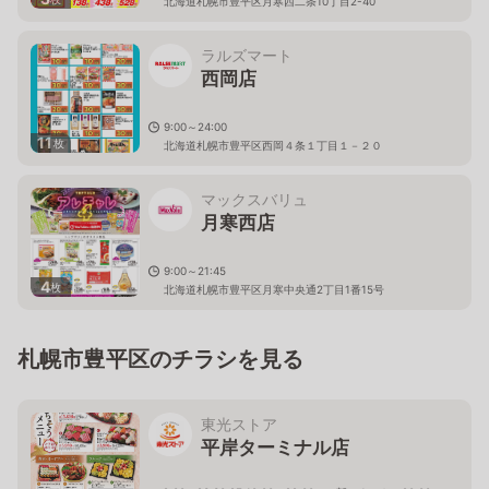
北海道札幌市豊平区月寒西二条10丁目2-40
ラルズマート
西岡店
9:00～24:00
11
枚
北海道札幌市豊平区西岡４条１丁目１－２０
マックスバリュ
月寒西店
9:00～21:45
4
枚
北海道札幌市豊平区月寒中央通2丁目1番15号
札幌市豊平区のチラシを見る
東光ストア
平岸ターミナル店