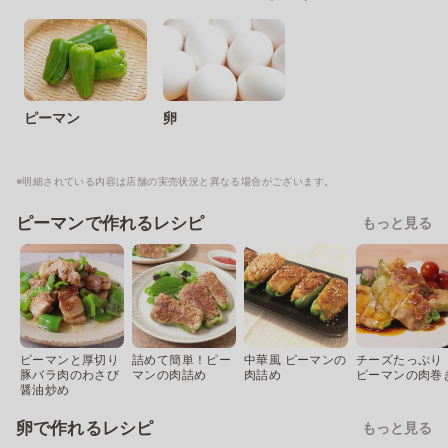
ピーマン
卵
※明細されている内容は店舗の実売状況と異なる場合がございます。
ピーマンで作れるレシピ
もっと見る
ピーマンと厚切り
詰めて簡単！ピー
中華風 ピーマンの
チーズたっぷり
豚バラ肉のわさび
マンの肉詰め
肉詰め
ピーマンの肉巻
醤油炒め
卵で作れるレシピ
もっと見る