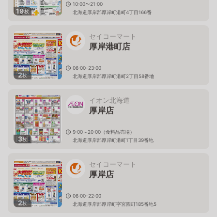
10:00〜21:00
19
枚
北海道厚岸郡厚岸町港町4丁目166番
セイコーマート
厚岸港町店
06:00-23:00
2
枚
北海道厚岸郡厚岸町港町2丁目58番地
イオン北海道
厚岸店
9:00～20:00（食料品売場）
3
枚
北海道厚岸郡厚岸町港町1丁目39番地
セイコーマート
厚岸店
06:00-22:00
2
枚
北海道厚岸郡厚岸町字宮園町185番地5