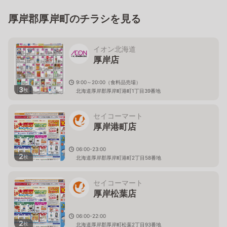
厚岸郡厚岸町のチラシを見る
イオン北海道
厚岸店
9:00～20:00（食料品売場）
3
枚
北海道厚岸郡厚岸町港町1丁目39番地
セイコーマート
厚岸港町店
06:00-23:00
2
枚
北海道厚岸郡厚岸町港町2丁目58番地
セイコーマート
厚岸松葉店
06:00-22:00
2
枚
北海道厚岸郡厚岸町松葉2丁目93番地