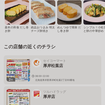
基本の和食 だし巻
絶品おつまみ 明太
めんつゆで簡単 だ
シンプル！小松
き卵
チーズ卵焼き
し巻き卵
と卵の中華炒め
この店舗の近くのチラシ
セイコーマート
厚岸松葉店
06:00-22:00
2
枚
北海道厚岸郡厚岸町松葉2丁目93番地
ツルハドラッグ
厚岸店