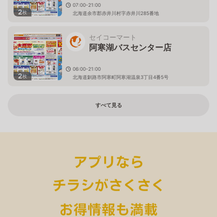
07:00-21:00
2
枚
北海道余市郡赤井川村字赤井川285番地
セイコーマート
阿寒湖バスセンター店
06:00-21:00
2
枚
北海道釧路市阿寒町阿寒湖温泉3丁目4番5号
すべて見る