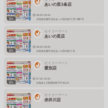
あいの里3条店
06:00-00:00
2
枚
北海道札幌市北区あいの里3条5丁目13番1号
セイコーマート
あいの里店
06:00-00:00
2
枚
北海道札幌市北区あいの里4条5丁目
セイコーマート
愛別店
07:00-22:00
2
枚
北海道上川郡愛別町字中央241
セイコーマート
赤井川店