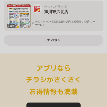
ツルハドラッグ
旭川末広北店
9:00～24:00 ※自己採血受付:調剤営業時間内・調剤コー
ナーにて！
20
枚
北海道旭川市末広1条10丁目1番20号
すべて見る