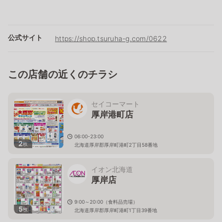
公式サイト
https://shop.tsuruha-g.com/0622
この店舗の近くのチラシ
セイコーマート
厚岸港町店
06:00-23:00
2
枚
北海道厚岸郡厚岸町港町2丁目58番地
イオン北海道
厚岸店
9:00～20:00（食料品売場）
5
枚
北海道厚岸郡厚岸町港町1丁目39番地