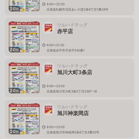
9:00〜22:00
20
枚
北海道札幌市北区あいの里2条6丁目1番28号
ツルハドラッグ
赤平店
9:00〜21:00
20
枚
北海道赤平市字赤平540番1
ツルハドラッグ
旭川大町3条店
9:00〜24:00
20
枚
北海道旭川市大町3条5丁目2397-18
ツルハドラッグ
旭川神楽岡店
9:00〜23:00
20
枚
北海道旭川市神楽岡5条6丁目4番20号