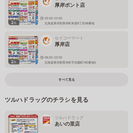
厚岸ポント店
05:00-22:00
2
枚
北海道厚岸郡厚岸町奔渡6丁目98番地
セイコーマート
厚岸店
06:00-22:00
2
枚
北海道厚岸郡厚岸町字宮園町185番地5
すべて見る
ツルハドラッグのチラシを見る
ツルハドラッグ
あいの里店