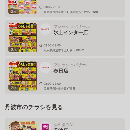
9:00～21:00
3
枚
兵庫県丹波市氷上町稲継字八ヶ坪220番地
フレッシュバザール
氷上インター店
08:00-23:00
2
枚
兵庫県丹波市氷上町横田287-2
フレッシュバザール
春日店
08:00-23:00
2
枚
兵庫県丹波市春日町黒井
丹波市のチラシを見る
ゆめタウン