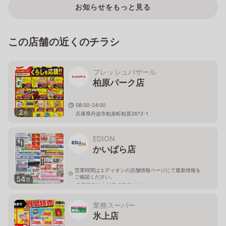
お知らせをもっと見る
この店舗の近くのチラシ
フレッシュバザール
柏原パーク店
08:00-24:00
2
枚
兵庫県丹波市柏原町柏原2872-1
EDION
かいばら店
営業時間はエディオンの店舗情報ページにて最新情報を
ご確認ください。
54
枚
兵庫県丹波市柏原町母坪335-1
業務スーパー
氷上店