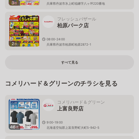
3
枚
兵庫県丹波市氷上町稲継字八ヶ坪220番地
フレッシュバザール
柏原パーク店
08:00-24:00
2
枚
兵庫県丹波市柏原町柏原2872-1
すべて見る
コメリハード＆グリーンのチラシを見る
コメリハード＆グリーン
上富良野店
9:00-19:00
46
枚
北海道空知郡上富良野町大町5-942-5