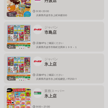
丹波店
9:30-20:00
5
枚
兵庫県丹波市氷上町本郷300
ジャパン
市島店
店舗HPをご確認ください
2
枚
兵庫県丹波市市島町北岡本１９９－１
ジャパン
氷上店
店舗HPをご確認ください
2
枚
兵庫県丹波市氷上町稲継堂ノ坪250-1
業務スーパー
氷上店
9:00～21:00