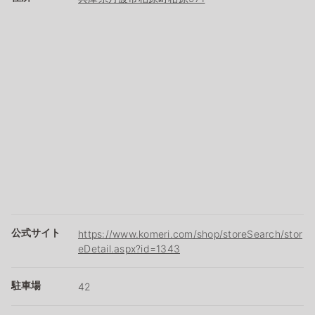
公式サイト
https://www.komeri.com/shop/storeSearch/stor
eDetail.aspx?id=1343
駐車場
42