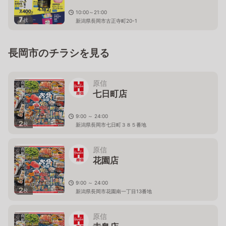
10:00～21:00
7
枚
新潟県長岡市古正寺町20-1
長岡市のチラシを見る
原信
七日町店
9:00 ～ 24:00
2
枚
新潟県長岡市七日町３８５番地
原信
花園店
9:00 ～ 24:00
2
枚
新潟県長岡市花園南一丁目13番地
原信