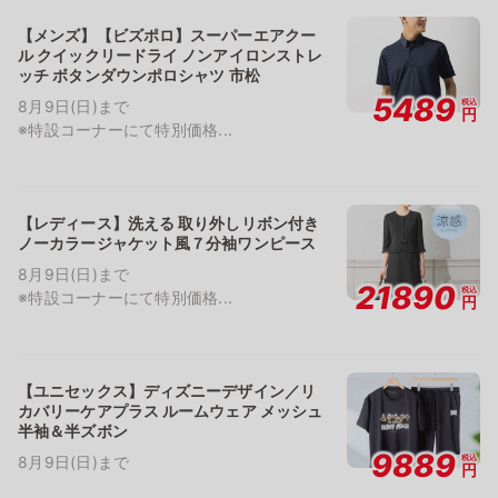
【メンズ】【ビズポロ】スーパーエアクー
ル クイックリードライ ノンアイロンストレ
ッチ ボタンダウンポロシャツ 市松
5489
税込
8月9日(日)まで
円
※特設コーナーにて特別価格...
【レディース】洗える 取り外しリボン付き
ノーカラージャケット風７分袖ワンピース
8月9日(日)まで
21890
税込
※特設コーナーにて特別価格...
円
【ユニセックス】ディズニーデザイン／リ
カバリーケアプラス ルームウェア メッシュ
半袖＆半ズボン
9889
税込
8月9日(日)まで
円