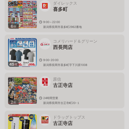
ダイレックス
喜多町
9:00～22:00
6
枚
新潟県長岡市喜多町2962番地
コメリハード＆グリーン
西長岡店
9:00-20:00
45
枚
新潟県長岡市喜多町字下川原1008
原信
古正寺店
24時間営業
2
枚
新潟県長岡市古正寺町20-１
ドラッグトップス
古正寺店