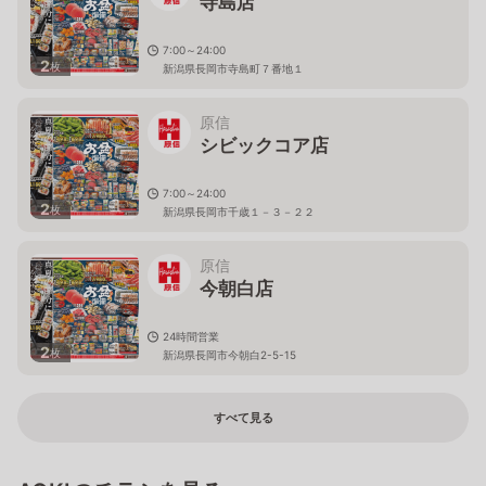
寺島店
7:00～24:00
2
枚
新潟県長岡市寺島町７番地１
原信
シビックコア店
7:00～24:00
2
枚
新潟県長岡市千歳１－３－２２
原信
今朝白店
24時間営業
2
枚
新潟県長岡市今朝白2-5-15
すべて見る