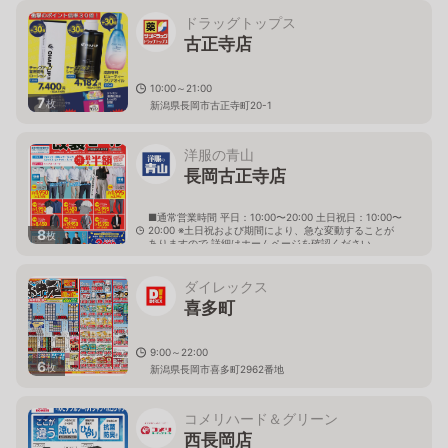
ドラッグトップス
古正寺店
10:00～21:00
7
枚
新潟県長岡市古正寺町20-1
洋服の青山
長岡古正寺店
■通常営業時間 平日：10:00〜20:00 土日祝日：10:00〜
20:00 ※土日祝および期間により、急な変動することが
8
枚
ありますので 詳細はホームページを確認ください
新潟県長岡市古正寺一丁目43番地の1
ダイレックス
喜多町
9:00～22:00
6
枚
新潟県長岡市喜多町2962番地
コメリハード＆グリーン
西長岡店