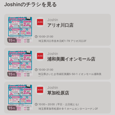
Joshinのチラシを見る
Joshin
アリオ川口店
10:00-21:00
15
枚
埼玉県川口市並木元町1-79 アリオ川口2F
Joshin
浦和美園イオンモール店
10:00-21:00
15
埼玉県さいたま市緑区美園5-50-1 イオンモール浦和美
枚
園1F
Joshin
草加松原店
10:00～20:00（平日・土日祝とも)
15
枚
埼玉県草加市松原4-8-1 ホームセンターコーナン2F