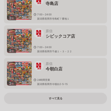
寺島店
7:00～24:00
2
枚
新潟県長岡市寺島町７番地１
原信
シビックコア店
7:00～24:00
2
枚
新潟県長岡市千歳１－３－２２
原信
今朝白店
24時間営業
2
枚
新潟県長岡市今朝白2-5-15
すべて見る