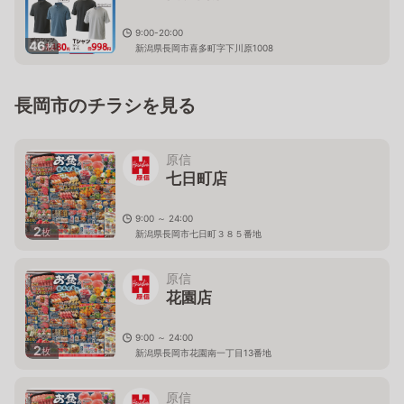
9:00-20:00
46
枚
新潟県長岡市喜多町字下川原1008
長岡市のチラシを見る
原信
七日町店
9:00 ～ 24:00
2
枚
新潟県長岡市七日町３８５番地
原信
花園店
9:00 ～ 24:00
2
枚
新潟県長岡市花園南一丁目13番地
原信