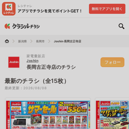
新潟県
長岡市
Joshin 長岡古正寺店
家電量販店
Joshin
フォロー
長岡古正寺店のチラシ
最新のチラシ（全15枚）
最終更新：2026/08/08