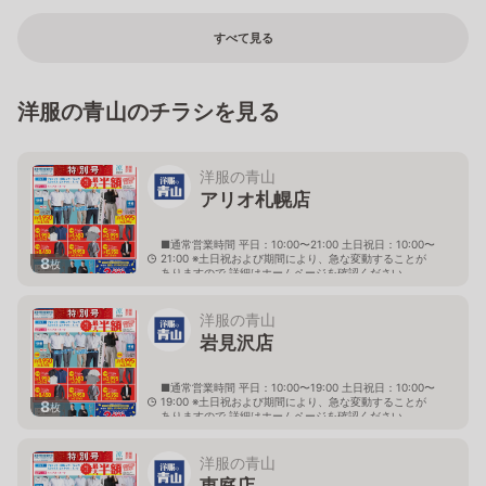
すべて見る
洋服の青山のチラシを見る
洋服の青山
アリオ札幌店
■通常営業時間 平日：10:00〜21:00 土日祝日：10:00〜
21:00 ※土日祝および期間により、急な変動することが
8
枚
ありますので 詳細はホームページを確認ください
北海道札幌市東区北七条東九丁目2番20号 アリオ札幌
３階
洋服の青山
岩見沢店
■通常営業時間 平日：10:00〜19:00 土日祝日：10:00〜
19:00 ※土日祝および期間により、急な変動することが
8
枚
ありますので 詳細はホームページを確認ください
北海道岩見沢市大和二条八丁目6番地
洋服の青山
恵庭店