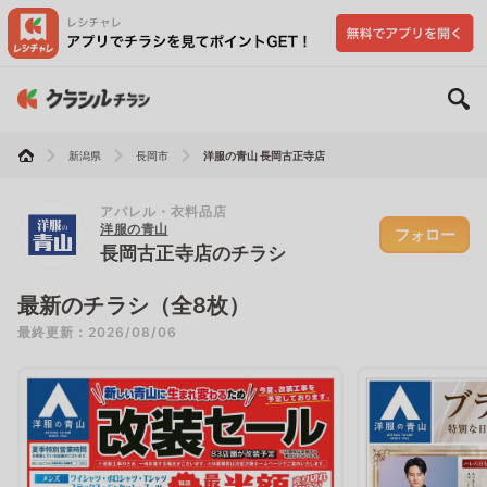
新潟県
長岡市
洋服の青山 長岡古正寺店
アパレル・衣料品店
洋服の青山
フォロー
長岡古正寺店のチラシ
最新のチラシ（全8枚）
最終更新：2026/08/06