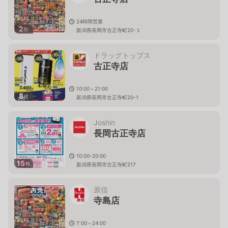
24時間営業
2
枚
新潟県長岡市古正寺町20-１
ドラッグトップス
古正寺店
10:00～21:00
8
枚
新潟県長岡市古正寺町20-1
Joshin
長岡古正寺店
10:00-20:00
15
枚
新潟県長岡市古正寺町217
原信
寺島店
7:00～24:00