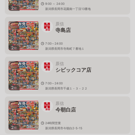
9:00 ～ 24:00
2
枚
新潟県長岡市花園南一丁目13番地
原信
寺島店
7:00～24:00
2
枚
新潟県長岡市寺島町７番地１
原信
シビックコア店
7:00～24:00
2
枚
新潟県長岡市千歳１－３－２２
原信
今朝白店
24時間営業
2
枚
新潟県長岡市今朝白2-5-15