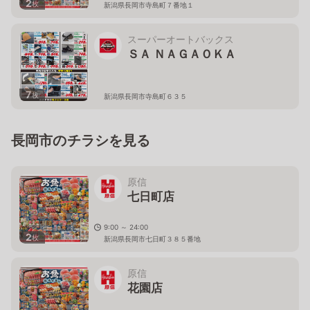
2
枚
新潟県長岡市寺島町７番地１
スーパーオートバックス
ＳＡ ＮＡＧＡＯＫＡ
7
枚
新潟県長岡市寺島町６３５
長岡市のチラシを見る
原信
七日町店
9:00 ～ 24:00
2
枚
新潟県長岡市七日町３８５番地
原信
花園店