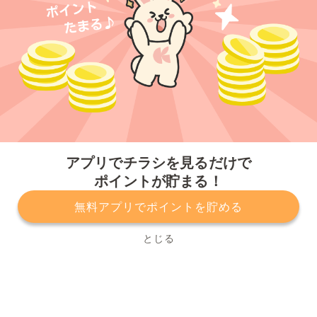
今すぐアプリをダウンロードする
アプリでチラシを見るだけで
ポイントが貯まる！
無料アプリでポイントを貯める
プライバシーポリシー
利用規約
運営会社
サービスに関してのお問い合わせ
チラシ掲載をお考えの方
とじる
Copyright© Kurashiru, Inc. All Rights Reserved.