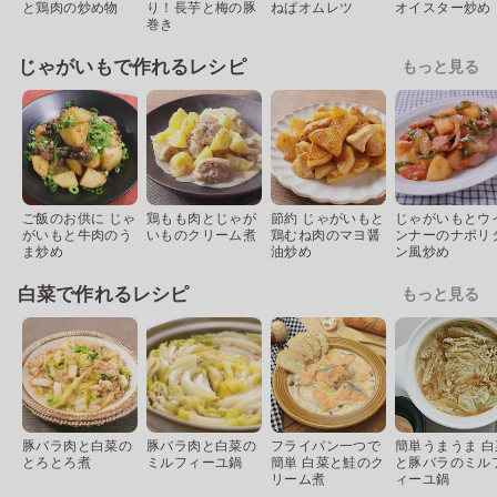
と鶏肉の炒め物
り！長芋と梅の豚
ねばオムレツ
オイスター炒め
巻き
じゃがいもで作れるレシピ
もっと見る
ご飯のお供に じゃ
鶏もも肉とじゃが
節約 じゃがいもと
じゃがいもとウ
がいもと牛肉のう
いものクリーム煮
鶏むね肉のマヨ醤
ンナーのナポリ
ま炒め
油炒め
ン風炒め
白菜で作れるレシピ
もっと見る
豚バラ肉と白菜の
豚バラ肉と白菜の
フライパン一つで
簡単うまうま 白
とろとろ煮
ミルフィーユ鍋
簡単 白菜と鮭のク
と豚バラのミル
リーム煮
ィーユ鍋