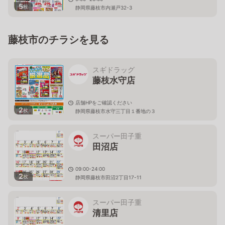
5
枚
静岡県藤枝市内瀬戸32-3
藤枝市のチラシを見る
スギドラッグ
藤枝水守店
店舗HPをご確認ください
2
枚
静岡県藤枝市水守三丁目１番地の３
スーパー田子重
田沼店
09:00-24:00
2
枚
静岡県藤枝市田沼2丁目17-11
スーパー田子重
清里店