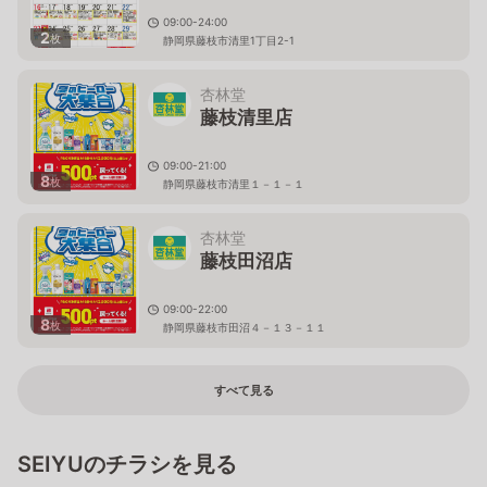
09:00-24:00
2
枚
静岡県藤枝市清里1丁目2-1
杏林堂
藤枝清里店
09:00-21:00
8
枚
静岡県藤枝市清里１－１－１
杏林堂
藤枝田沼店
09:00-22:00
8
枚
静岡県藤枝市田沼４－１３－１１
すべて見る
SEIYUのチラシを見る