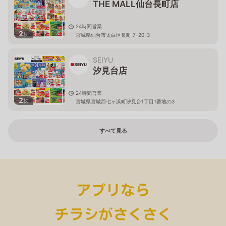
THE MALL仙台長町店
24時間営業
2
枚
宮城県仙台市太白区長町 7-20-3
SEIYU
汐見台店
24時間営業
2
枚
宮城県宮城郡七ヶ浜町汐見台1丁目1番地の3
すべて見る