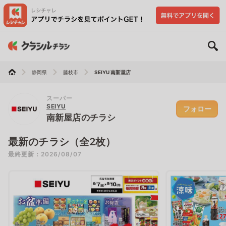
静岡県
藤枝市
SEIYU 南新屋店
スーパー
SEIYU
フォロー
南新屋店のチラシ
最新のチラシ（全2枚）
最終更新：2026/08/07