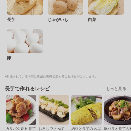
長芋
じゃがいも
白菜
卵
※明細されている内容は店舗の実売状況と異なる場合がございます。
長芋で作れるレシピ
もっと見る
ガリバタ香る 長芋
おろしでさっぱ
納豆と長芋の ねば
豚バラと長芋の