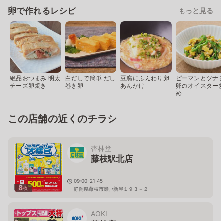
卵で作れるレシピ
もっと見る
絶品おつまみ 明太
白だしで簡単 だし
豆腐にふんわり卵
ピーマンとツナ
チーズ卵焼き
巻き卵
あんかけ
卵のオイスター
め
この店舗の近くのチラシ
杏林堂
藤枝駅北店
09:00-21:45
8
枚
静岡県藤枝市瀬戸新屋１９３－２
AOKI