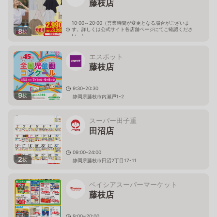
藤枝店
10:00～20:00（営業時間が変更となる場合がございま
す。詳しくは公式サイト各店舗ページにてご確認くださ
8
枚
い。）
静岡県藤枝市小石川町2-1-23
エスポット
藤枝店
9:30-20:30
9
枚
静岡県藤枝市内瀬戸1-2
スーパー田子重
田沼店
09:00-24:00
2
枚
静岡県藤枝市田沼2丁目17-11
ベイシアスーパーマーケット
藤枝店
9:00~20:00