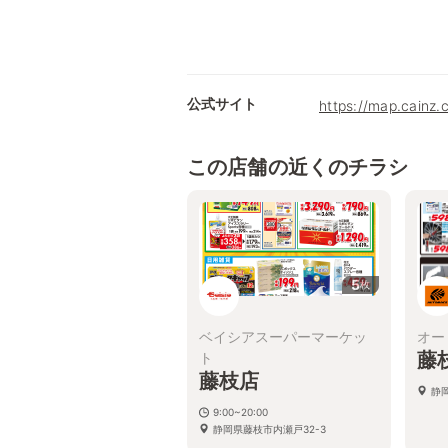
公式サイト
https://map.cainz.
この店舗の近くのチラシ
5
枚
ベイシアスーパーマーケッ
オー
藤
ト
藤枝店
静
9:00~20:00
静岡県藤枝市内瀬戸32-3