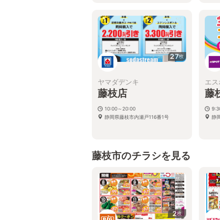
27
枚
ヤマダデンキ
エス
藤枝店
藤
10:00～20:00
9:3
静岡県藤枝市内瀬戸116番1号
静
藤枝市のチラシを見る
2
枚