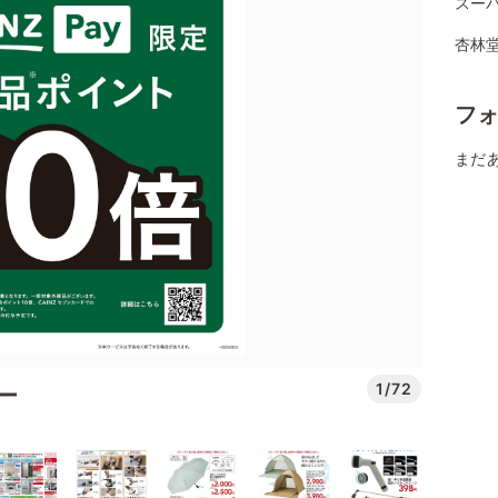
スー
杏林堂
フ
まだ
1/72
デー