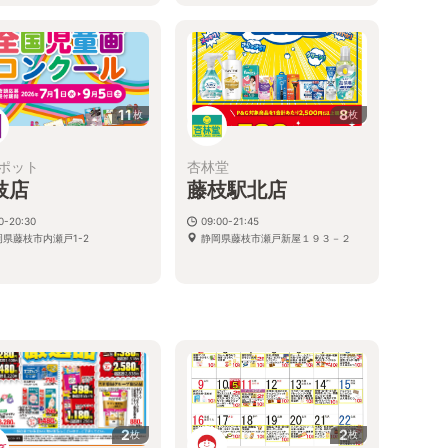
11
8
枚
枚
ポット
杏林堂
枝店
藤枝駅北店
0-20:30
09:00-21:45
岡県藤枝市内瀬戸1-2
静岡県藤枝市瀬戸新屋１９３－２
2
2
枚
枚