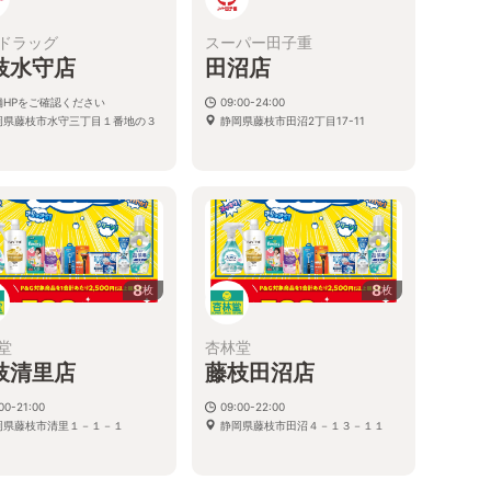
ドラッグ
スーパー田子重
枝水守店
田沼店
舗HPをご確認ください
09:00-24:00
岡県藤枝市水守三丁目１番地の３
静岡県藤枝市田沼2丁目17-11
8
8
枚
枚
堂
杏林堂
枝清里店
藤枝田沼店
00-21:00
09:00-22:00
岡県藤枝市清里１－１－１
静岡県藤枝市田沼４－１３－１１