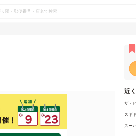
近
ザ・
スギ
スー