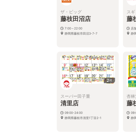
ザ・ビッグ
スギ
藤枝田沼店
藤
7:00～22:00
店
静岡県藤枝市田沼3-7-7
静
2
枚
スーパー田子重
杏林
清里店
藤
09:00-24:00
09:
静岡県藤枝市清里1丁目2-1
静