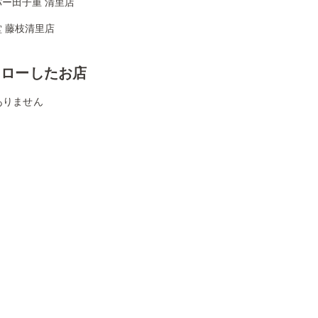
パー田子重 清里店
 藤枝清里店
ォローしたお店
ありません