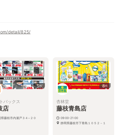
com/detail/825/
5
8
枚
枚
トバックス
杏林堂
枝店
藤枝青島店
岡県藤枝市内瀬戸３４−２０
09:00-21:00
静岡県藤枝市下青島１０５２－１