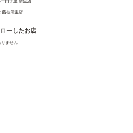
パー田子重 清里店
 藤枝清里店
ォローしたお店
ありません