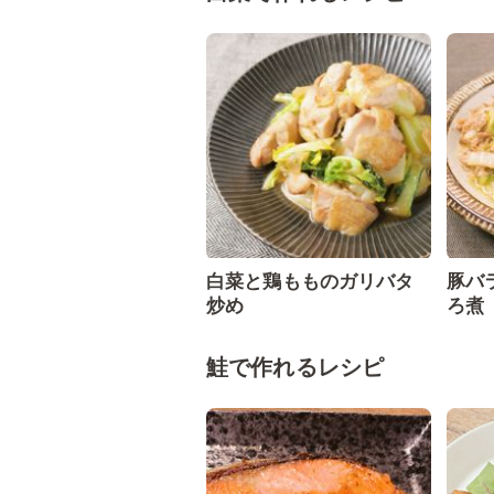
白菜と鶏もものガリバタ
豚バ
炒め
ろ煮
鮭で作れるレシピ