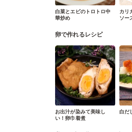
白菜とエビのトロトロ中
カリ
華炒め
ソー
卵で作れるレシピ
お出汁が染みて美味し
白だ
い！卵巾着煮