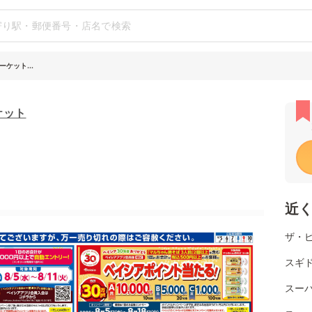
ケット...
ケット
近
ザ・
スギ
スー