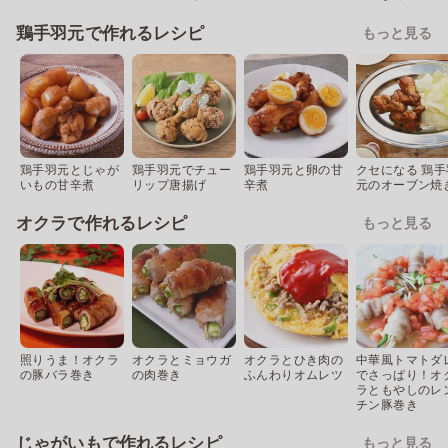
鶏手羽元で作れるレシピ
もっと見る
鶏手羽元とじゃが
鶏手羽元でチュー
鶏手羽元と卵の甘
クセになる 鶏手
いもの甘辛煮
リップ唐揚げ
辛煮
元のオーブン焼
オクラで作れるレシピ
もっと見る
照りうま！オクラ
オクラとミョウガ
オクラとひき肉の
中華風トマトダ
の豚バラ巻き
の肉巻き
ふんわりオムレツ
でさっぱり！オ
ラともやしのレ
チン豚巻き
じゃがいもで作れるレシピ
もっと見る