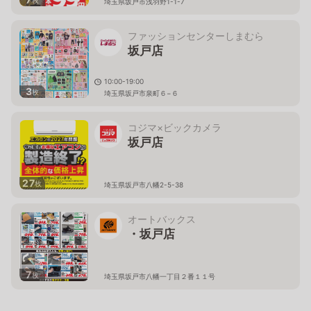
枚
埼玉県坂戸市浅羽野1-1-7
ファッションセンターしまむら
坂戸店
10:00-19:00
3
枚
埼玉県坂戸市泉町６−６
コジマ×ビックカメラ
坂戸店
27
枚
埼玉県坂戸市八幡2-5-38
オートバックス
・坂戸店
7
枚
埼玉県坂戸市八幡一丁目２番１１号