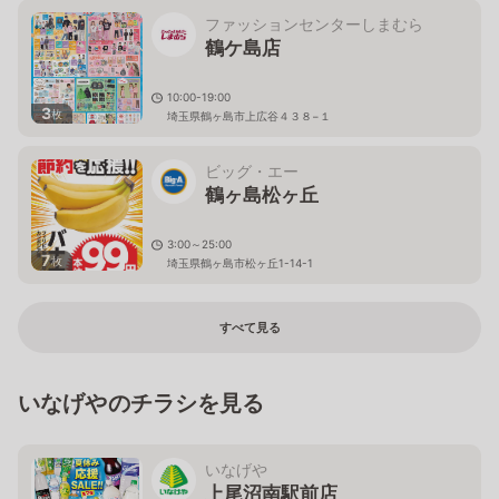
ファッションセンターしまむら
鶴ケ島店
10:00-19:00
3
枚
埼玉県鶴ヶ島市上広谷４３８−１
ビッグ・エー
鶴ヶ島松ヶ丘
3:00～25:00
7
枚
埼玉県鶴ヶ島市松ヶ丘1-14-1
すべて見る
いなげやのチラシを見る
いなげや
上尾沼南駅前店