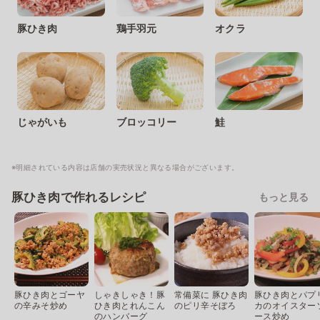
豚ひき肉
鶏手羽元
オクラ
じゃがいも
ブロッコリー
鮭
※明細されている内容は店舗の実売状況と異なる場合がございます。
豚ひき肉で作れるレシピ
もっと見る
豚ひき肉とゴーヤ
しゃきしゃき！豚
常備菜に 豚ひき肉
豚ひき肉とパプ
の辛みそ炒め
ひき肉とれんこん
のピリ辛そぼろ
カのオイスター
のハンバーグ
ース炒め