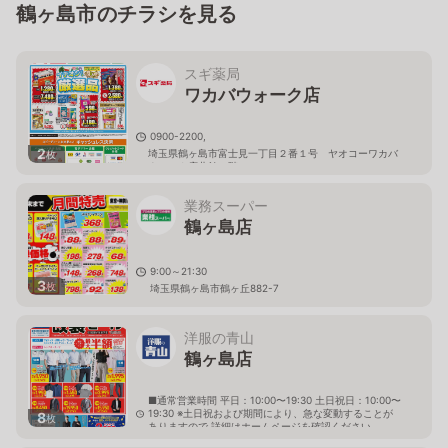
鶴ヶ島市のチラシを見る
スギ薬局
ワカバウォーク店
0900-2200,
2
埼玉県鶴ヶ島市富士見一丁目２番１号 ヤオコーワカバ
枚
ウォーク店北館１階
業務スーパー
鶴ヶ島店
9:00～21:30
3
枚
埼玉県鶴ヶ島市鶴ヶ丘882-7
洋服の青山
鶴ヶ島店
■通常営業時間 平日：10:00〜19:30 土日祝日：10:00〜
19:30 ※土日祝および期間により、急な変動することが
8
枚
ありますので 詳細はホームページを確認ください
埼玉県鶴ヶ島市脚折町六丁目27番3号