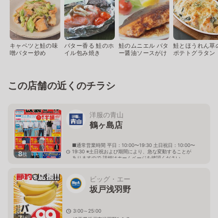
キャベツと鮭の味
バター香る 鮭のホ
鮭のムニエル バタ
鮭とほうれん草
噌バター炒め
イル包み焼き
ー醤油ソースがけ
ポテトグラタン
この店舗の近くのチラシ
洋服の青山
鶴ヶ島店
■通常営業時間 平日：10:00〜19:30 土日祝日：10:00〜
19:30 ※土日祝および期間により、急な変動することが
8
枚
ありますので 詳細はホームページを確認ください
埼玉県鶴ヶ島市脚折町六丁目27番3号
ビッグ・エー
坂戸浅羽野
3:00～25:00
7