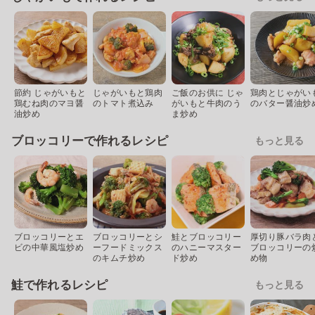
節約 じゃがいもと
じゃがいもと鶏肉
ご飯のお供に じゃ
鶏肉とじゃがい
鶏むね肉のマヨ醤
のトマト煮込み
がいもと牛肉のう
のバター醤油炒
油炒め
ま炒め
ブロッコリーで作れるレシピ
もっと見る
ブロッコリーとエ
ブロッコリーとシ
鮭とブロッコリー
厚切り豚バラ肉
ビの中華風塩炒め
ーフードミックス
のハニーマスター
ブロッコリーの
のキムチ炒め
ド炒め
め物
鮭で作れるレシピ
もっと見る