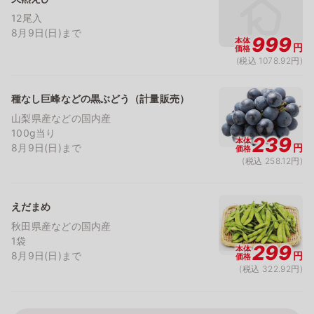
12尾入
8月9日(日)まで
999
本体
円
価格
(税込 1078.92円)
種なし巨峰などの黒ぶどう（計量販売）
山梨県産などの国内産
100g当り
239
本体
8月9日(日)まで
円
価格
(税込 258.12円)
えだまめ
秋田県産などの国内産
1袋
299
本体
8月9日(日)まで
円
価格
(税込 322.92円)