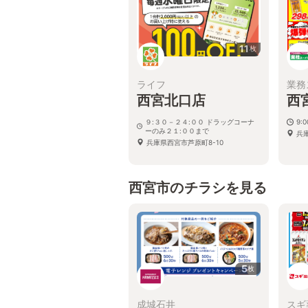
11
枚
ライフ
業務
西宮北口店
西
９:３０－２４:００ ドラッグコーナ
9:
ーのみ２１:００まで
兵
兵庫県西宮市芦原町8-10
西宮市のチラシを見る
5
枚
成城石井
スギ