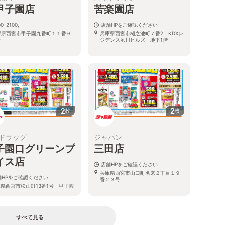
甲子園店
苦楽園店
0-2100,
店舗HPをご確認ください
庫県西宮市甲子園九番町１１番６
兵庫県西宮市樋之池町７番2 KDXレ
号
ジデンス夙川ヒルズ 地下1階
2
2
枚
枚
ドラッグ
ジャパン
子園口グリーンプ
三田店
イス店
店舗HPをご確認ください
兵庫県西宮市山口町名来２丁目１９
舗HPをご確認ください
番２３号
県西宮市松山町13番1号 甲子園
グリーンプレイス内
すべて見る