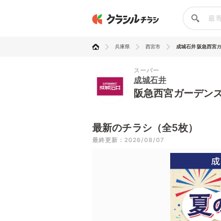
兵庫県
西宮市
成城石井 阪急西宮
スーパー
成城石井
阪急西宮ガーデン
最新のチラシ（全5枚）
最終更新：2026/08/07