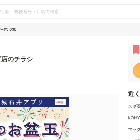
ガーデンズ店
ズ店のチラシ
近
スギ薬
KOH
マッ