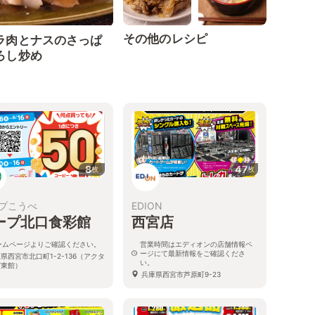
その他のレシピ
ラ肉とナスのさっぱ
ろし炒め
8
47
枚
枚
プこうべ
EDION
ープ北口食彩館
西宮店
ームページよりご確認ください。
営業時間はエディオンの店舗情報ペ
ージにて最新情報をご確認くださ
県西宮市北口町1-2-136（アクタ
い。
宮東館）
兵庫県西宮市芦原町9-23