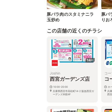
豚バラ肉のスタミナニラ
豚バ
玉炒め
りお
この店舗の近くのチラシ
14
枚
Joshin
コー
西宮ガーデンズ店
コ
10:00-20:00
ホ
兵庫県西宮市高松町14-2 阪急西宮ガ
兵庫
ーデンズ本館4F
西