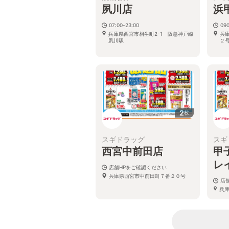
夙川店
浜
07:00-23:00
090
兵庫県西宮市相生町2-1 阪急神戸線
兵
夙川駅
２
2
枚
スギドラッグ
スギ
西宮中前田店
甲
レ
店舗HPをご確認ください
兵庫県西宮市中前田町７番２０号
店
兵庫
口