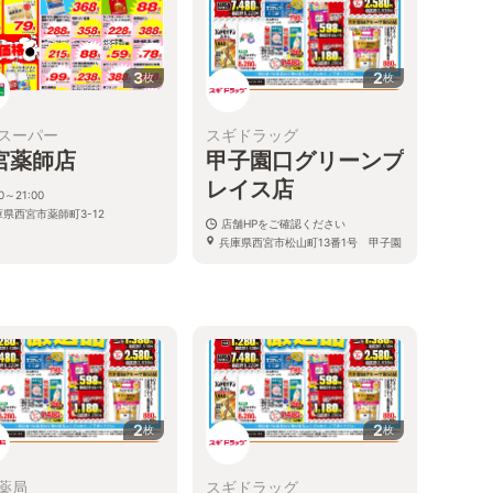
3
2
枚
枚
スーパー
スギドラッグ
宮薬師店
甲子園口グリーンプ
レイス店
00～21:00
庫県西宮市薬師町3-12
店舗HPをご確認ください
兵庫県西宮市松山町13番1号 甲子園
口グリーンプレイス内
2
2
枚
枚
薬局
スギドラッグ