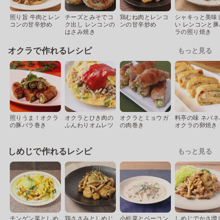
照り旨 牛肉とレン
チーズとみそでコ
鶏むね肉とレンコ
シャキっと美味
コンの甘辛炒め
ク出し レンコンの
ンの甘辛炒め
い レンコンと豚
はさみ焼き
ラの照り焼き
オクラで作れるレシピ
もっと見る
照りうま！オクラ
オクラとひき肉の
オクラとミョウガ
料亭の味 ネバネ
の豚バラ巻き
ふんわりオムレツ
の肉巻き
オクラの卵焼き
しめじで作れるレシピ
もっと見る
チンゲン菜としめ
鶏ささみとしめじ
小松菜とベーコン
しめじでかさ増