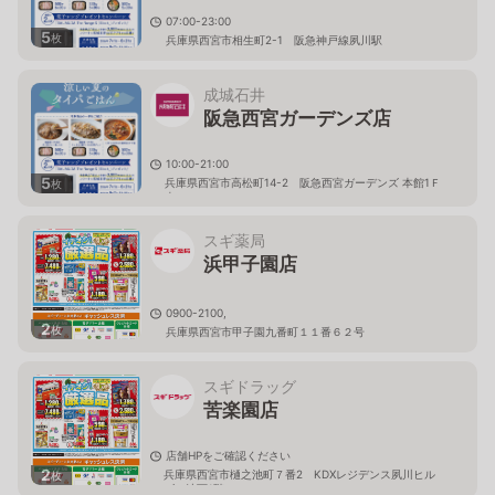
07:00-23:00
5
枚
兵庫県西宮市相生町2-1 阪急神戸線夙川駅
成城石井
阪急西宮ガーデンズ店
10:00-21:00
5
兵庫県西宮市高松町14-2 阪急西宮ガーデンズ 本館1Ｆ
枚
南モール
スギ薬局
浜甲子園店
0900-2100,
2
枚
兵庫県西宮市甲子園九番町１１番６２号
スギドラッグ
苦楽園店
店舗HPをご確認ください
2
兵庫県西宮市樋之池町７番2 KDXレジデンス夙川ヒル
枚
ズ 地下1階