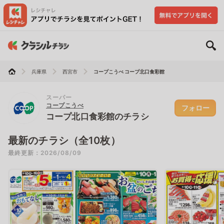
兵庫県
西宮市
コープこうべ コープ北口食彩館
スーパー
コープこうべ
フォロー
コープ北口食彩館のチラシ
最新のチラシ（全10枚）
最終更新：2026/08/09