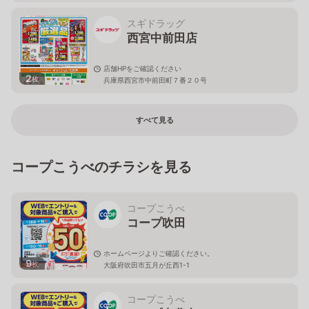
スギドラッグ
西宮中前田店
店舗HPをご確認ください
2
枚
兵庫県西宮市中前田町７番２０号
すべて見る
コープこうべのチラシを見る
コープこうべ
コープ吹田
ホームページよりご確認ください。
9
枚
大阪府吹田市五月が丘西1-1
コープこうべ