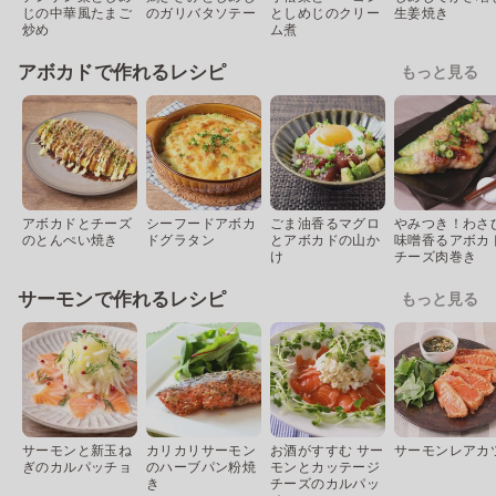
じの中華風たまご
のガリバタソテー
としめじのクリー
生姜焼き
炒め
ム煮
アボカドで作れるレシピ
もっと見る
アボカドとチーズ
シーフードアボカ
ごま油香るマグロ
やみつき！わさ
のとんぺい焼き
ドグラタン
とアボカドの山か
味噌香るアボカ
け
チーズ肉巻き
サーモンで作れるレシピ
もっと見る
サーモンと新玉ね
カリカリサーモン
お酒がすすむ サー
サーモンレアカ
ぎのカルパッチョ
のハーブパン粉焼
モンとカッテージ
き
チーズのカルパッ