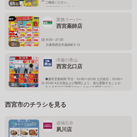
ご確認ください。
55
枚
兵庫県西宮市芦原町9-23
業務スーパー
西宮薬師店
9:00～21:00
3
枚
兵庫県西宮市薬師町3-12
洋服の青山
西宮北口店
■通常営業時間 平日：10:00〜20:00 土日祝日：10:00〜
20:00 ※土日祝および期間により、急な変動することが
8
枚
ありますので 詳細はホームページを確認ください
兵庫県西宮市薬師町6番29号
西宮市のチラシを見る
成城石井
夙川店