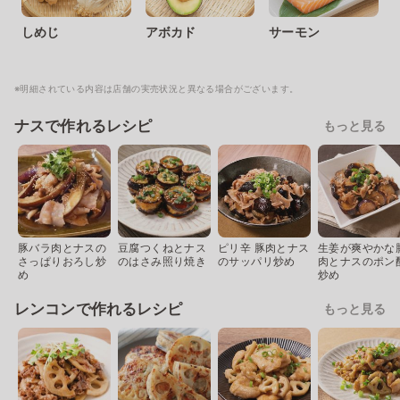
しめじ
アボカド
サーモン
※明細されている内容は店舗の実売状況と異なる場合がございます。
ナスで作れるレシピ
もっと見る
豚バラ肉とナスの
豆腐つくねとナス
ピリ辛 豚肉とナス
生姜が爽やかな
さっぱりおろし炒
のはさみ照り焼き
のサッパリ炒め
肉とナスのポン
め
炒め
レンコンで作れるレシピ
もっと見る