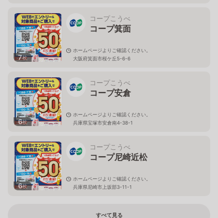
コープこうべ
コープ箕面
ホームページよりご確認ください。
7
枚
大阪府箕面市桜ケ丘5-6-6
コープこうべ
コープ安倉
ホームページよりご確認ください。
6
枚
兵庫県宝塚市安倉南4-38-1
コープこうべ
コープ尼崎近松
ホームページよりご確認ください。
6
枚
兵庫県尼崎市上坂部3-11-1
すべて見る