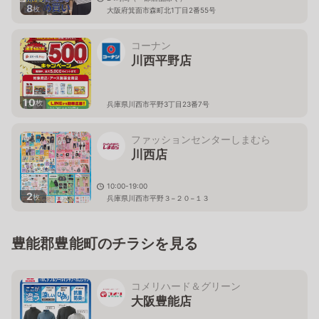
8
枚
大阪府箕面市森町北1丁目2番55号
コーナン
川西平野店
10
枚
兵庫県川西市平野3丁目23番7号
ファッションセンターしまむら
川西店
10:00-19:00
2
枚
兵庫県川西市平野３−２０−１３
豊能郡豊能町のチラシを見る
コメリハード＆グリーン
大阪豊能店