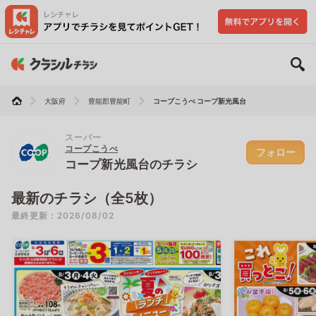
大阪府
豊能郡豊能町
コープこうべ コープ新光風台
スーパー
コープこうべ
フォロー
コープ新光風台のチラシ
最新のチラシ（全5枚）
最終更新：2026/08/02