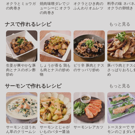
オクラとミョウガ
焼肉味噌ダレでジ
オクラとひき肉の
料亭の味 ネバネ
の肉巻き
ューシーに オクラ
ふんわりオムレツ
オクラの卵焼き
の肉巻き
ナスで作れるレシピ
もっと見る
生姜が爽やかな豚
しょうが香る 鶏も
ピリ辛 豚肉とナス
豚バラ肉とナス
肉とナスのポン酢
も肉とナスの炒め
のサッパリ炒め
さっぱりおろし
炒め
物
め
サーモンで作れるレシピ
もっと見る
サーモンとほうれ
サーモンとじゃが
サーモンレアカツ
トースターで サ
ん草のクリームシ
いものバター醤油
モンのごまダレ