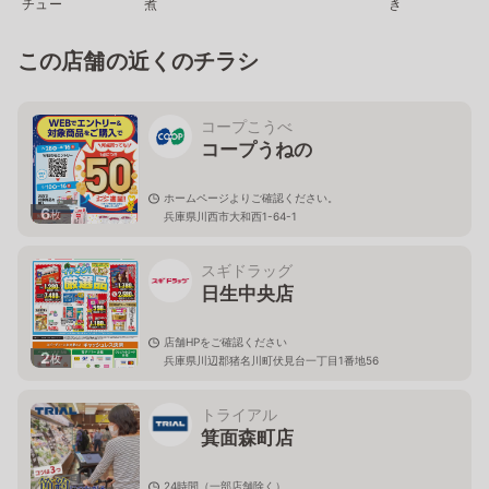
チュー
煮
き
この店舗の近くのチラシ
コープこうべ
コープうねの
ホームページよりご確認ください。
6
枚
兵庫県川西市大和西1-64-1
スギドラッグ
日生中央店
店舗HPをご確認ください
2
枚
兵庫県川辺郡猪名川町伏見台一丁目1番地56
トライアル
箕面森町店
24時間（一部店舗除く）