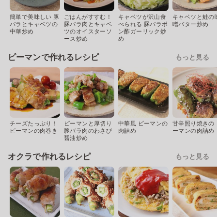
簡単で美味しい 豚
ごはんがすすむ！
キャベツが沢山食
キャベツと鮭の
バラとキャベツの
豚バラ肉とキャベ
べられる 豚バラポ
噌バター炒め
中華炒め
ツのオイスターソ
ン酢ガーリック炒
ース炒め
め
ピーマンで作れるレシピ
もっと見る
チーズたっぷり！
ピーマンと厚切り
中華風 ピーマンの
甘辛照り焼きの 
ピーマンの肉巻き
豚バラ肉のわさび
肉詰め
ーマンの肉詰め
醤油炒め
オクラで作れるレシピ
もっと見る