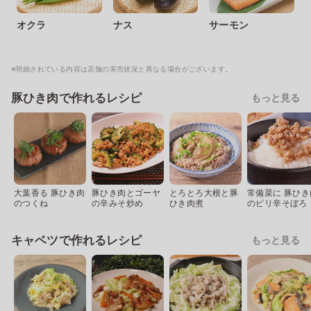
オクラ
ナス
サーモン
※明細されている内容は店舗の実売状況と異なる場合がございます。
豚ひき肉で作れるレシピ
もっと見る
大葉香る 豚ひき肉
豚ひき肉とゴーヤ
とろとろ大根と豚
常備菜に 豚ひき
のつくね
の辛みそ炒め
ひき肉煮
のピリ辛そぼろ
キャベツで作れるレシピ
もっと見る