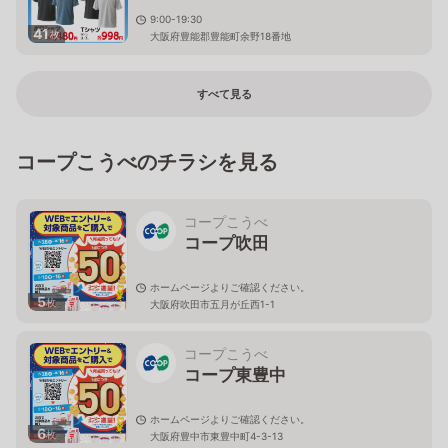
9:00-19:30
41
枚
大阪府豊能郡豊能町余野18番地
すべて見る
コープこうべのチラシを見る
コープこうべ
コープ吹田
ホームページよりご確認ください。
5
枚
大阪府吹田市五月が丘西1-1
コープこうべ
コープ東豊中
ホームページよりご確認ください。
6
枚
大阪府豊中市東豊中町4-3-13