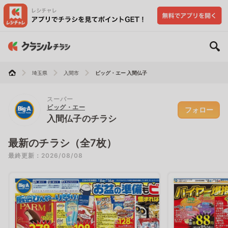
埼玉県
入間市
ビッグ・エー 入間仏子
スーパー
ビッグ・エー
フォロー
入間仏子のチラシ
最新のチラシ（全7枚）
最終更新：2026/08/08