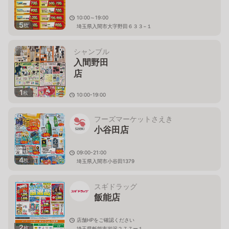
10:00～19:00
5
枚
埼玉県入間市大字野田６３３−１
シャンブル
入間野田
店
1
枚
10:00-19:00
埼玉県入間市大字野田６３３－
１
フーズマーケットさえき
小谷田店
09:00-21:00
4
枚
埼玉県入間市小谷田1379
スギドラッグ
飯能店
店舗HPをご確認ください
2
枚
埼玉県飯能市岩沢２７７ー１