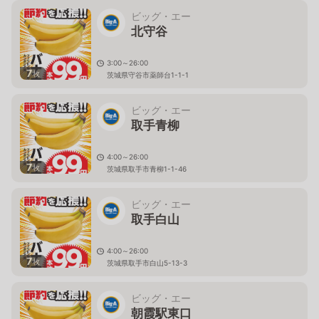
ビッグ・エー
北守谷
3:00～26:00
7
枚
茨城県守谷市薬師台1-1-1
ビッグ・エー
取手青柳
4:00～26:00
7
枚
茨城県取手市青柳1-1-46
ビッグ・エー
取手白山
4:00～26:00
7
枚
茨城県取手市白山5-13-3
ビッグ・エー
朝霞駅東口