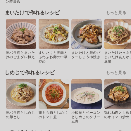
ン酢炒め
まいたけで作れるレシピ
もっと見る
豚バラ肉とまいた
まいたけと豚肉と
まいたけと鮭のバ
まいたけたっぷ
けのごまダレ和え
ふわふわ卵の中華
ターしょうゆ焼き
まいたけあんか
炒め
豆腐
しめじで作れるレシピ
もっと見る
豚バラ肉としめじ
鶏もも肉としめじ
小松菜とベーコン
鶏むね肉としめ
の卵とじ
のトマト煮
としめじのクリー
のオイマヨ炒め
ム煮