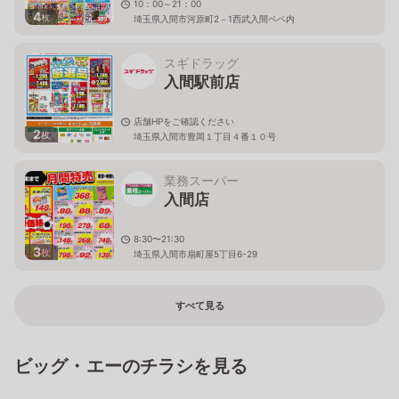
10：00～21：00
4
枚
埼玉県入間市河原町2－1西武入間ペペ内
スギドラッグ
入間駅前店
店舗HPをご確認ください
2
枚
埼玉県入間市豊岡１丁目４番１０号
業務スーパー
入間店
8:30〜21:30
3
枚
埼玉県入間市扇町屋5丁目6-29
すべて見る
ビッグ・エーのチラシを見る