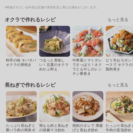
※明細されている内容は店舗の実売状況と異なる場合がございます。
オクラで作れるレシピ
もっと見る
料亭の味 ネバネバ
つるっと美味し
中華風トマトダレ
ピリ辛おろポン
オクラの卵焼き
い！豆腐のオクラ
でさっぱり！オク
ースで オクラの
めかぶ和え
ラともやしのレン
製肉巻き
チン豚巻き
長ねぎで作れるレシピ
もっと見る
たっぷり長ねぎと
鶏もも肉と長ねぎ
焼肉のタレで 厚揚
たっぷり長ねぎ
豚バラ肉の簡単ポ
の胡麻マヨ炒め
げと長ねぎ炒め
牛肉の旨塩炒め