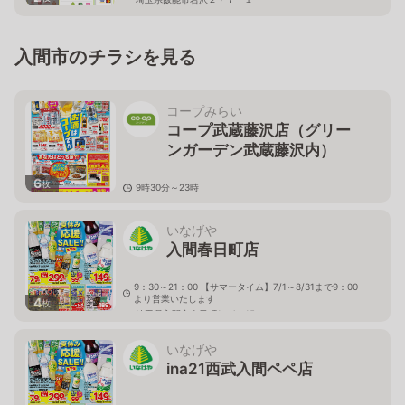
入間市のチラシを見る
コープみらい
コープ武蔵藤沢店（グリー
ンガーデン武蔵藤沢内）
6
枚
9時30分～23時
埼玉県入間市東藤沢3-4-1
いなげや
入間春日町店
9：30～21：00 【サマータイム】7/1～8/31まで9：00
より営業いたします
4
枚
埼玉県入間市春日町1－4－15
いなげや
ina21西武入間ペペ店