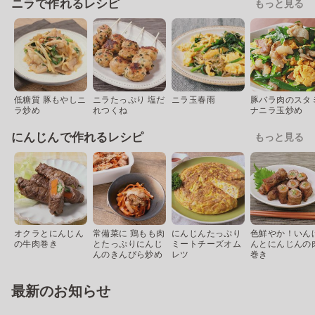
ニラで作れるレシピ
もっと見る
低糖質 豚もやしニ
ニラたっぷり 塩だ
ニラ玉春雨
豚バラ肉のスタ
ラ炒め
れつくね
ナニラ玉炒め
にんじんで作れるレシピ
もっと見る
オクラとにんじん
常備菜に 鶏もも肉
にんじんたっぷり
色鮮やか！いん
の牛肉巻き
とたっぷりにんじ
ミートチーズオム
んとにんじんの
んのきんぴら炒め
レツ
巻き
最新のお知らせ