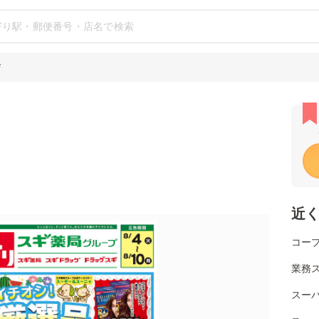
店
近
コー
業務ス
スー