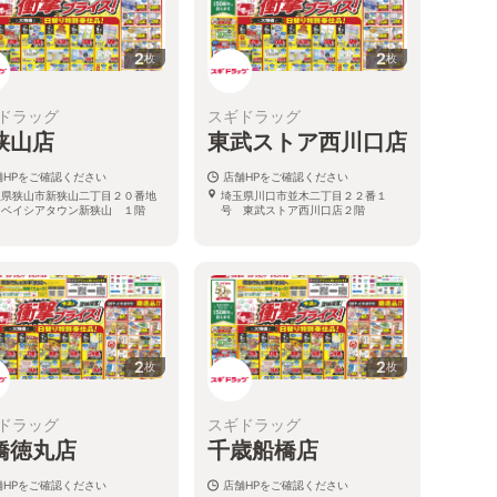
2
2
枚
枚
ドラッグ
スギドラッグ
狭山店
東武ストア西川口店
舗HPをご確認ください
店舗HPをご確認ください
玉県狭山市新狭山二丁目２０番地
埼玉県川口市並木二丁目２２番１
 ベイシアタウン新狭山 １階
号 東武ストア西川口店２階
2
2
枚
枚
ドラッグ
スギドラッグ
橋徳丸店
千歳船橋店
舗HPをご確認ください
店舗HPをご確認ください