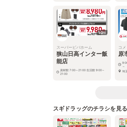
10
枚
スーパービバホーム
コメ
狭山日高インター飯
原
能店
9:
～
資材館 7:00～21:00 生活館 9:00～
埼
21:00
埼玉県飯能市芦苅場字中原446番地
スギドラッグのチラシを見