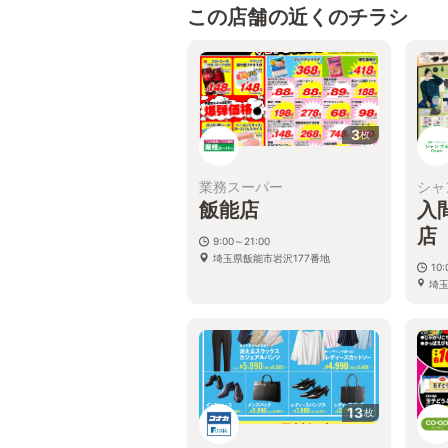
この店舗の近くのチラシ
3
枚
業務スーパー
シャ
飯能店
入
9:00～21:00
埼玉県飯能市岩沢177番地
10:
埼
13
枚