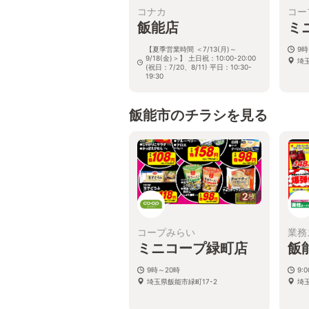
コナカ
コー
飯能店
ミ
【夏季営業時間 ＜7/13(月)～
9時
9/18(金)＞】 土日祝：10:00-20:00
埼玉
(祝日：7/20、8/11) 平日：10:30-
19:30
埼玉県飯能市緑町26-20
飯能市のチラシを見る
2
枚
コープみらい
業務
ミニコープ緑町店
飯
9時～20時
9:
埼玉県飯能市緑町17-2
埼