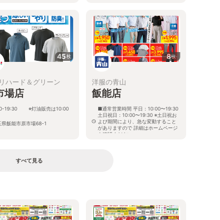
45
8
枚
枚
リハード＆グリーン
洋服の青山
市場店
飯能店
00-19:30 ※灯油販売は10:00
■通常営業時間 平日：10:00〜19:30
土日祝日：10:00〜19:30 ※土日祝お
よび期間により、急な変動すること
玉県飯能市原市場68-1
がありますので 詳細はホームページ
を確認ください
埼玉県飯能市八幡町24番2号
すべて見る
る