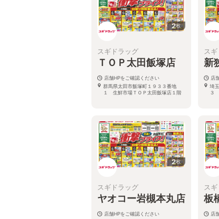
2
枚
スギドラッグ
スギ
ＴＯＰ太田飯塚店
新
店舗HPをご確認ください
店
群馬県太田市飯塚町１９３３番地
埼
１ 生鮮市場ＴＯＰ太田飯塚店１階
３
2
枚
スギドラッグ
スギ
ヤオコー岩槻本丸店
板
店舗HPをご確認ください
店