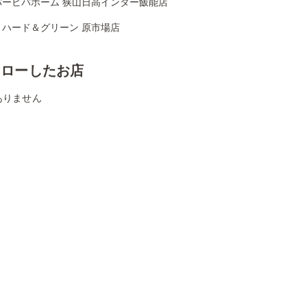
パービバホーム 狭山日高インター飯能店
リハード＆グリーン 原市場店
ォローしたお店
ありません