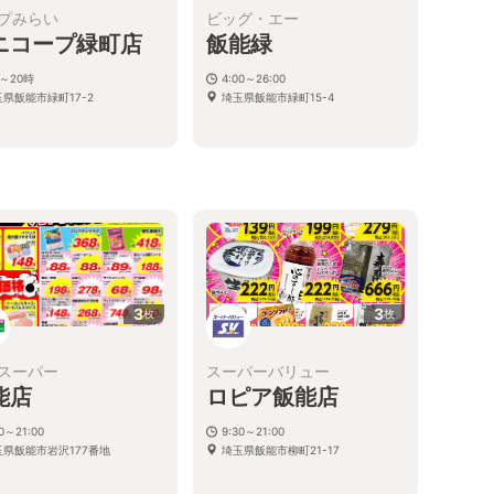
プみらい
ビッグ・エー
ニコープ緑町店
飯能緑
～20時
4:00～26:00
県飯能市緑町17-2
埼玉県飯能市緑町15-4
3
3
枚
枚
スーパー
スーパーバリュー
能店
ロピア飯能店
00～21:00
9:30～21:00
玉県飯能市岩沢177番地
埼玉県飯能市柳町21-17