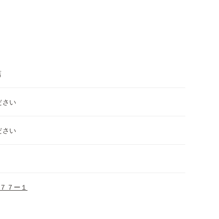
店
ださい
ださい
７７ー１