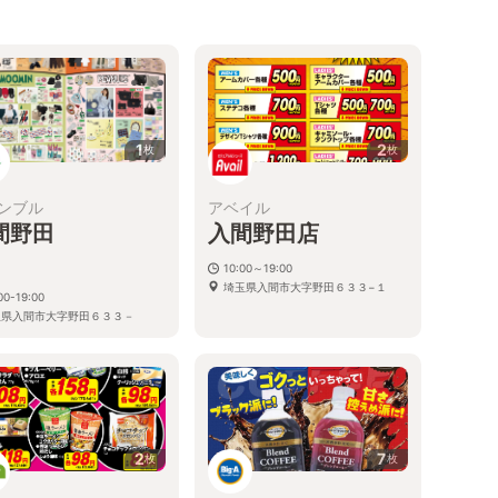
1
2
枚
枚
ンブル
アベイル
間野田
入間野田店
店
10:00～19:00
埼玉県入間市大字野田６３３−１
00-19:00
玉県入間市大字野田６３３－
１
2
7
枚
枚