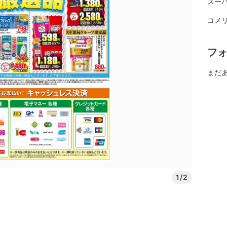
スー
コメ
フ
まだ
1/2