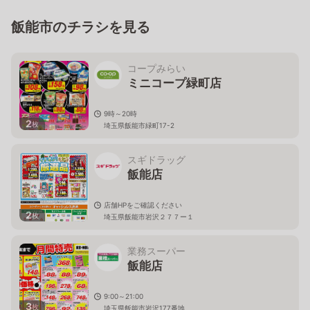
飯能市のチラシを見る
コープみらい
ミニコープ緑町店
9時～20時
2
枚
埼玉県飯能市緑町17-2
スギドラッグ
飯能店
店舗HPをご確認ください
2
枚
埼玉県飯能市岩沢２７７ー１
業務スーパー
飯能店
9:00～21:00
3
枚
埼玉県飯能市岩沢177番地