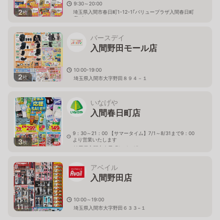
9:30～20:00
2
埼玉県入間市春日町1-12-1｢バリュープラザ入間春日町
枚
店｣内
バースデイ
入間野田モール店
10:00-19:00
2
枚
埼玉県入間市大字野田８９４－１
いなげや
入間春日町店
9：30～21：00 【サマータイム】7/1～8/31まで9：00
より営業いたします
3
枚
埼玉県入間市春日町1－4－15
アベイル
入間野田店
10:00～19:00
11
枚
埼玉県入間市大字野田６３３−１