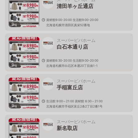
清田羊ヶ丘通店
資材館9:00-20:00 生活館9:00-20:00
9
枚
北海道札幌市清田区真栄52番地
スーパービバホーム
白石本通り店
資材館6:30-20:00 生活館9:00-20:00
9
枚
北海道札幌市白石区本通20丁目南1-1
スーパービバホーム
手稲富丘店
生活館 9:00～21:00 資材館 6:30～21:00
9
枚
北海道札幌市手稲区富丘2条2丁目2番1号
スーパービバホーム
新名取店