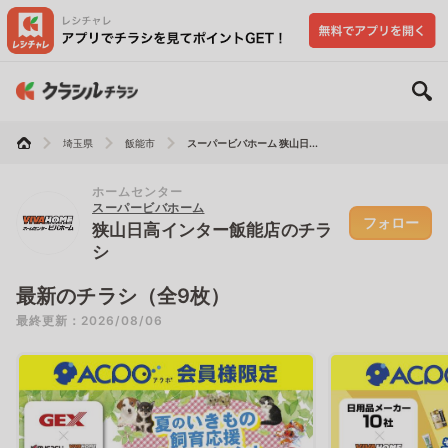
埼玉県
飯能市
スーパービバホーム 狭山日...
ホームセンター
スーパービバホーム
フォロー
狭山日高インター飯能店のチラ
シ
最新のチラシ（全9枚）
最終更新：2026/08/06