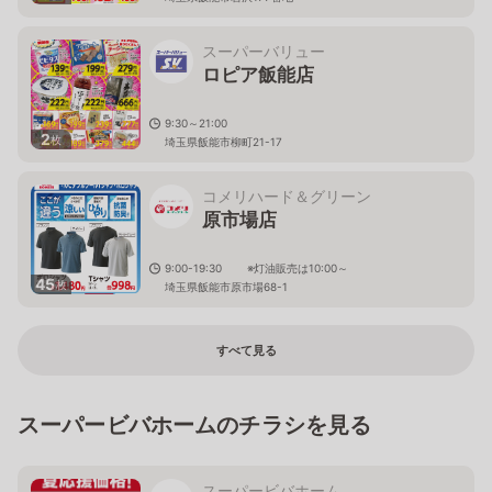
スーパーバリュー
ロピア飯能店
9:30～21:00
2
枚
埼玉県飯能市柳町21-17
コメリハード＆グリーン
原市場店
9:00-19:30 ※灯油販売は10:00～
45
枚
埼玉県飯能市原市場68-1
すべて見る
スーパービバホームのチラシを見る
スーパービバホーム