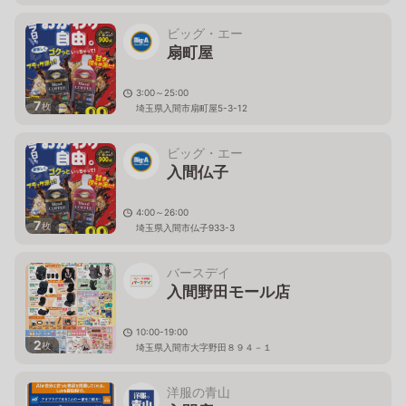
ビッグ・エー
扇町屋
3:00～25:00
7
枚
埼玉県入間市扇町屋5-3-12
ビッグ・エー
入間仏子
4:00～26:00
7
枚
埼玉県入間市仏子933-3
バースデイ
入間野田モール店
10:00-19:00
2
枚
埼玉県入間市大字野田８９４－１
洋服の青山