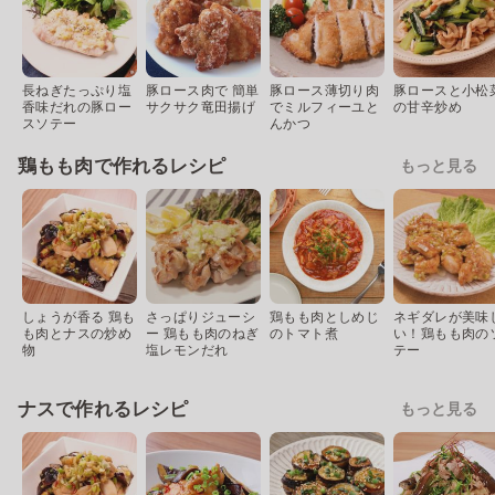
長ねぎたっぷり塩
豚ロース肉で 簡単
豚ロース薄切り肉
豚ロースと小松
香味だれの豚ロー
サクサク竜田揚げ
でミルフィーユと
の甘辛炒め
スソテー
んかつ
鶏もも肉で作れるレシピ
もっと見る
しょうが香る 鶏も
さっぱりジューシ
鶏もも肉としめじ
ネギダレが美味
も肉とナスの炒め
ー 鶏もも肉のねぎ
のトマト煮
い！鶏もも肉の
物
塩レモンだれ
テー
ナスで作れるレシピ
もっと見る