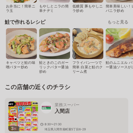
お弁当に！簡単ニ
もやしとニラの簡
低糖質 豚もやしニ
簡単美味しい！
ラ玉
単チヂミ
ラ炒め
バニラ炒め
鮭で作れるレシピ
もっと見る
キャベツと鮭の味
鮭ときのこのガー
フライパン一つで
鮭のムニエル バ
噌バター炒め
リックバター醤油
簡単 白菜と鮭のク
ー醤油ソースが
炒め
リーム煮
この店舗の近くのチラシ
業務スーパー
入間店
8:30〜21:30
3
枚
埼玉県入間市扇町屋5丁目6-29