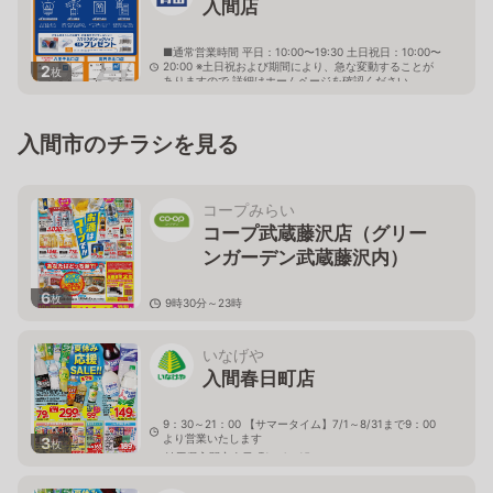
入間店
■通常営業時間 平日：10:00〜19:30 土日祝日：10:00〜
20:00 ※土日祝および期間により、急な変動することが
2
枚
ありますので 詳細はホームページを確認ください
埼玉県入間市扇台二丁目6番16号
入間市のチラシを見る
コープみらい
コープ武蔵藤沢店（グリー
ンガーデン武蔵藤沢内）
6
枚
9時30分～23時
埼玉県入間市東藤沢3-4-1
いなげや
入間春日町店
9：30～21：00 【サマータイム】7/1～8/31まで9：00
より営業いたします
3
枚
埼玉県入間市春日町1－4－15