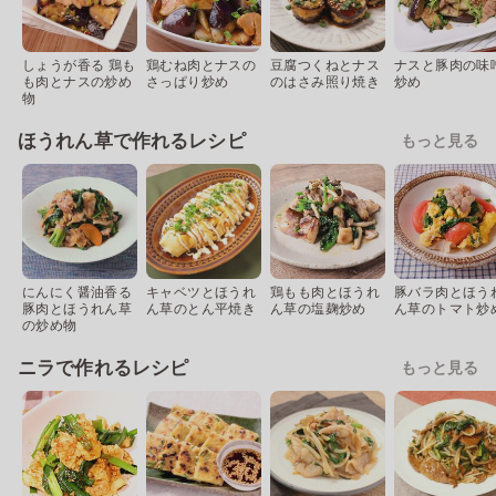
しょうが香る 鶏も
鶏むね肉とナスの
豆腐つくねとナス
ナスと豚肉の味
も肉とナスの炒め
さっぱり炒め
のはさみ照り焼き
炒め
物
ほうれん草で作れるレシピ
もっと見る
にんにく醤油香る
キャベツとほうれ
鶏もも肉とほうれ
豚バラ肉とほう
豚肉とほうれん草
ん草のとん平焼き
ん草の塩麹炒め
ん草のトマト炒
の炒め物
ニラで作れるレシピ
もっと見る