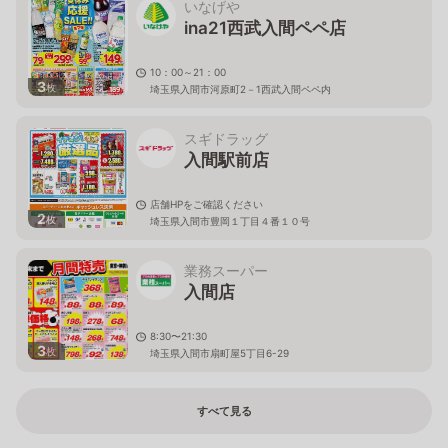
いなげや
ina21西武入間ペペ店
10：00～21：00
3
枚
埼玉県入間市河原町2－1西武入間ペペ内
スギドラッグ
入間駅前店
店舗HPをご確認ください
2
枚
埼玉県入間市豊岡１丁目４番１０号
業務スーパー
入間店
8:30〜21:30
3
枚
埼玉県入間市扇町屋5丁目6-29
すべて見る