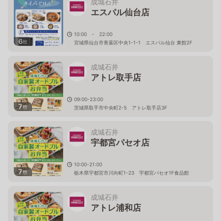
成城石井
エスパル仙台店
10:00 - 22:00
6
枚
宮城県仙台市青葉区中央1-1-1 エスパル仙台 東館2F
成城石井
アトレ取手店
09:00-23:00
7
枚
茨城県取手市中央町2-5 アトレ取手店3F
成城石井
宇都宮パセオ店
10:00-21:00
7
枚
栃木県宇都宮市川向町1-23 宇都宮パセオ1F食品館
成城石井
アトレ浦和店