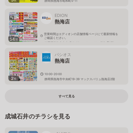
静岡県熱海市昭和町5-11
EDION
熱海店
営業時間はエディオンの店舗情報ページにて最新情報を
ご確認ください。
54
枚
静岡県熱海市中央町19-39マックスバリュ熱海店3階
パシオス
熱海店
10:00-20:00
2
枚
静岡県熱海市中央町19-39 マックスバリュ熱海店2階
すべて見る
成城石井のチラシを見る