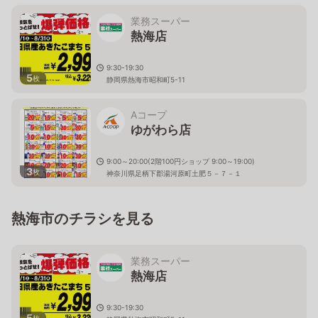
業務スーパー
熱海店
9:30-19:30
5
枚
静岡県熱海市昭和町5-11
Aコープ
ゆがわら店
9:00～20:00(2階100円ショップ 9:00～19:00)
3
枚
神奈川県足柄下郡湯河原町土肥５－７－１
熱海市のチラシを見る
業務スーパー
熱海店
9:30-19:30
5
枚