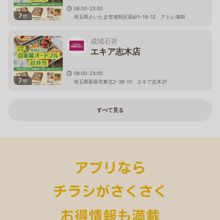
08:00-23:00
7
枚
埼玉県さいたま市浦和区高砂1-16-12 アトレ浦和
成城石井
エキア志木店
08:00-23:00
7
枚
埼玉県新座市東北2-38-10 エキア志木2F
すべて見る