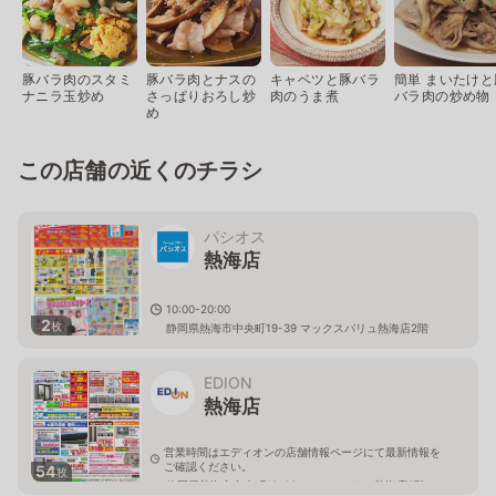
豚バラ肉のスタミ
豚バラ肉とナスの
キャベツと豚バラ
簡単 まいたけと
ナニラ玉炒め
さっぱりおろし炒
肉のうま煮
バラ肉の炒め物
め
この店舗の近くのチラシ
パシオス
熱海店
10:00-20:00
2
枚
静岡県熱海市中央町19-39 マックスバリュ熱海店2階
EDION
熱海店
営業時間はエディオンの店舗情報ページにて最新情報を
ご確認ください。
54
枚
静岡県熱海市中央町19-39マックスバリュ熱海店3階