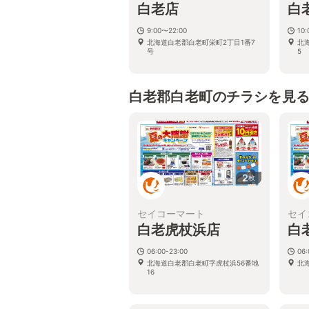
白老店
白
9:00〜22:00
10:
北海道白老郡白老町栄町2丁目1番7
北
号
5
白老郡白老町のチラシを見
2
枚
セイコーマート
セイ
白老虎杖浜店
白
06:00-23:00
06:
北海道白老郡白老町字虎杖浜56番地
北
16