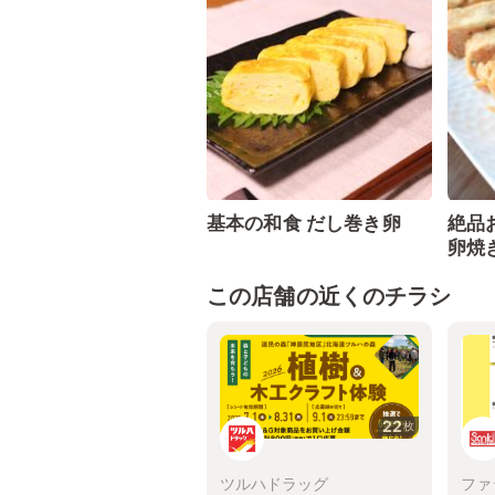
基本の和食 だし巻き卵
絶品
卵焼
この店舗の近くのチラシ
22
枚
ツルハドラッグ
ファ