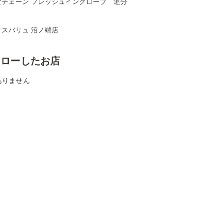
食チェーン フレッシュイングローブ 追分
クスバリュ 沼ノ端店
ォローしたお店
ありません