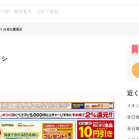
ト 白老公園通店
ラシ
近
イオン
全日食
全日