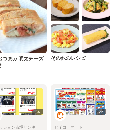
その他のレシピ
おつまみ 明太チーズ
き
3
2
枚
枚
ッション市場サンキ
セイコーマート