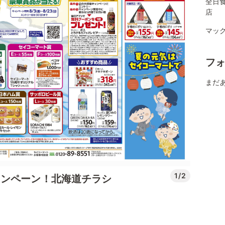
全日
店
マッ
フ
まだ
1/2
ャンペーン！北海道チラシ