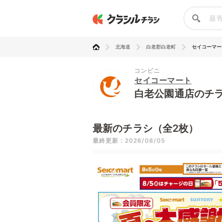
北海道
白老郡白老町
セイコーマー
コンビニ
セイコーマート
白老公園通店のチ
最新のチラシ（全2枚）
最終更新：2026/08/05