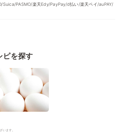
/iD/Suica/PASMO/楽天Edy/PayPay/d払い/楽天ペイ/auPAY/
シピを探す
ざいます。