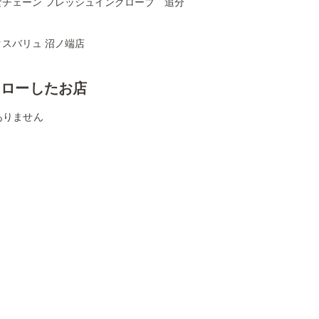
食チェーン フレッシュイングローブ 追分
クスバリュ 沼ノ端店
ォローしたお店
ありません