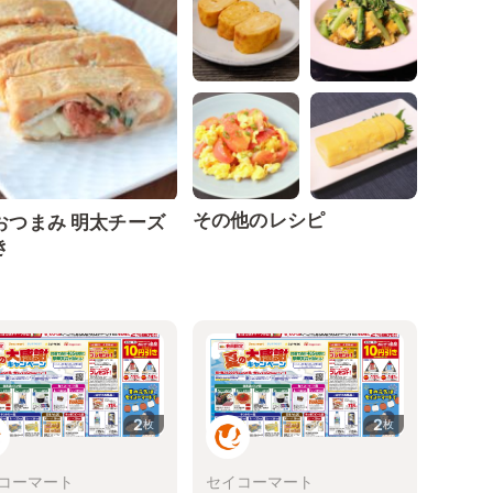
その他のレシピ
おつまみ 明太チーズ
き
る
2
2
枚
枚
コーマート
セイコーマート