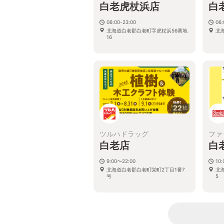
白老虎杖浜店
白
06:00-23:00
06:
北海道白老郡白老町字虎杖浜56番地
北
16
22
枚
ツルハドラッグ
ファ
白老店
白
9:00〜22:00
10:
北海道白老郡白老町栄町2丁目1番7
北
号
5