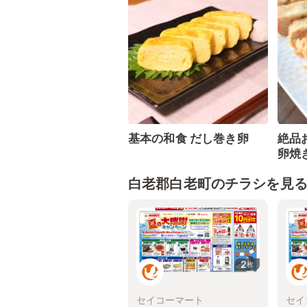
基本の和食 だし巻き卵
絶品
卵焼
白老郡白老町のチラシを見
2
枚
セイコーマート
セイ