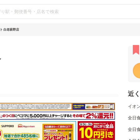
ト 白老萩野店
シ
近
イオン
全日食
全日