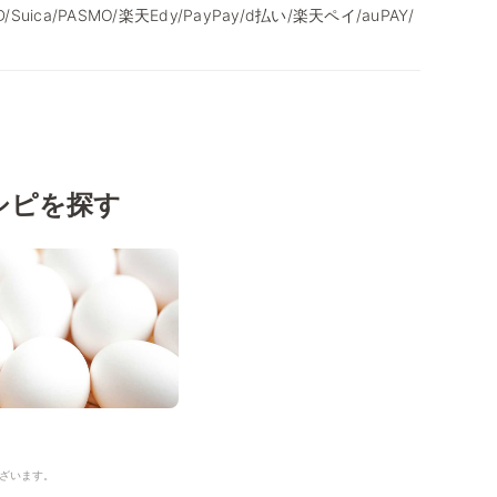
/iD/Suica/PASMO/楽天Edy/PayPay/d払い/楽天ペイ/auPAY/
シピを探す
ざいます。