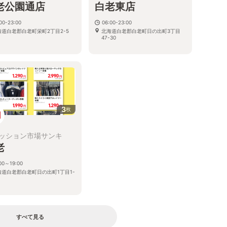
老公園通店
白老東店
00-23:00
06:00-23:00
海道白老郡白老町栄町2丁目2-5
北海道白老郡白老町日の出町3丁目
47-30
3
枚
ッション市場サンキ
老
00～19:00
海道白老郡白老町日の出町1丁目1-
すべて見る