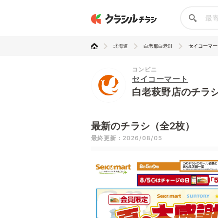
北海道
白老郡白老町
セイコーマー
コンビニ
セイコーマート
白老萩野店のチラ
最新のチラシ（全2枚）
最終更新：2026/08/05