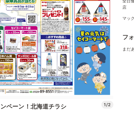
全日
店
マッ
フ
まだ
1/2
ャンペーン！北海道チラシ