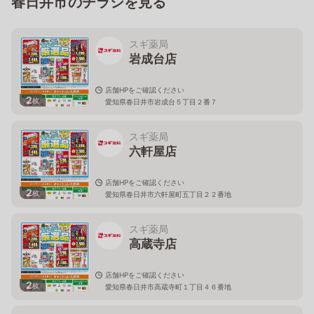
春日井市のチラシを見る
スギ薬局
岩成台店
店舗HPをご確認ください
2
枚
愛知県春日井市岩成台５丁目２番７
スギ薬局
六軒屋店
店舗HPをご確認ください
2
枚
愛知県春日井市六軒屋町五丁目２２番地
スギ薬局
高蔵寺店
店舗HPをご確認ください
2
枚
愛知県春日井市高蔵寺町１丁目４６番地