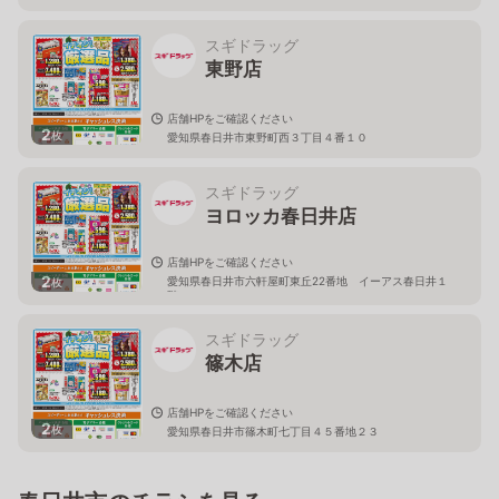
スギドラッグ
東野店
店舗HPをご確認ください
2
枚
愛知県春日井市東野町西３丁目４番１０
スギドラッグ
ヨロッカ春日井店
店舗HPをご確認ください
2
愛知県春日井市六軒屋町東丘22番地 イーアス春日井１
枚
階
スギドラッグ
篠木店
店舗HPをご確認ください
2
枚
愛知県春日井市篠木町七丁目４５番地２３