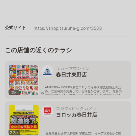
公式サイト
https://shop.tsuruha-g.com/3538
この店舗の近くのチラシ
リカーマウンテン
春日井東野店
AM10:00～PM8:00 新型コロナウイルス感染症防止のた
め、営業時間を変更している場合がございます。 最新の
2
枚
営業状況はリカーマウンテン公式サイトをご確認くださ
い。
愛知県春日井市東野町3丁目4-13
コジマ×ビックカメラ
ヨロッカ春日井店
27
枚
愛知県春日井市六軒屋町字東丘22 イーアス春日井2階