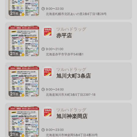
9:00〜22:00
21
枚
北海道札幌市北区あいの里2条6丁目1番28号
ツルハドラッグ
赤平店
9:00〜21:00
21
枚
北海道赤平市字赤平540番1
ツルハドラッグ
旭川大町3条店
9:00〜24:00
21
枚
北海道旭川市大町3条5丁目2397-18
ツルハドラッグ
旭川神楽岡店
9:00〜23:00
21
枚
北海道旭川市神楽岡5条6丁目4番20号