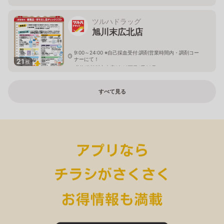
ツルハドラッグ
旭川末広北店
9:00～24:00 ※自己採血受付:調剤営業時間内・調剤コー
ナーにて！
21
枚
北海道旭川市末広1条10丁目1番20号
すべて見る