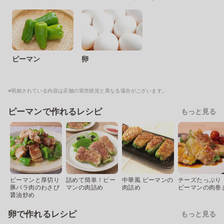
ピーマン
卵
※明細されている内容は店舗の実売状況と異なる場合がございます。
ピーマンで作れるレシピ
もっと見る
ピーマンと厚切り
詰めて簡単！ピー
中華風 ピーマンの
チーズたっぷり
豚バラ肉のわさび
マンの肉詰め
肉詰め
ピーマンの肉巻
醤油炒め
卵で作れるレシピ
もっと見る