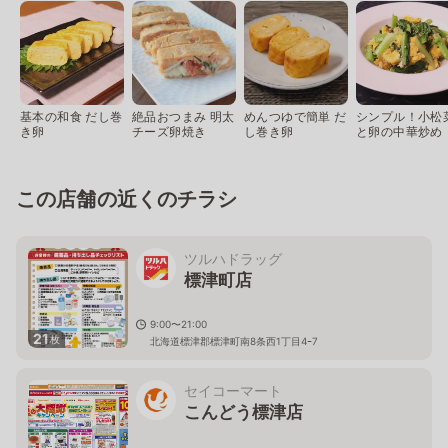
基本の和食 だし巻
絶品おつまみ 明太
めんつゆで簡単 だ
シンプル！小松
き卵
チーズ卵焼き
し巻き卵
と卵の中華炒め
この店舗の近くのチラシ
ツルハドラッグ
標津町店
9:00〜21:00
21
枚
北海道標津郡標津町南8条西1丁目4ｰ7
セイコーマート
こんどう標津店