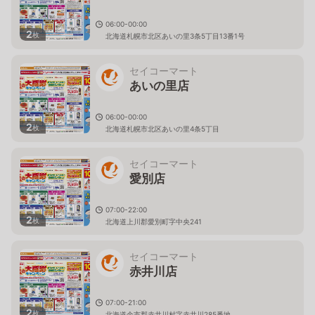
06:00-00:00
2
枚
北海道札幌市北区あいの里3条5丁目13番1号
セイコーマート
あいの里店
06:00-00:00
2
枚
北海道札幌市北区あいの里4条5丁目
セイコーマート
愛別店
07:00-22:00
2
枚
北海道上川郡愛別町字中央241
セイコーマート
赤井川店
07:00-21:00
2
枚
北海道余市郡赤井川村字赤井川285番地