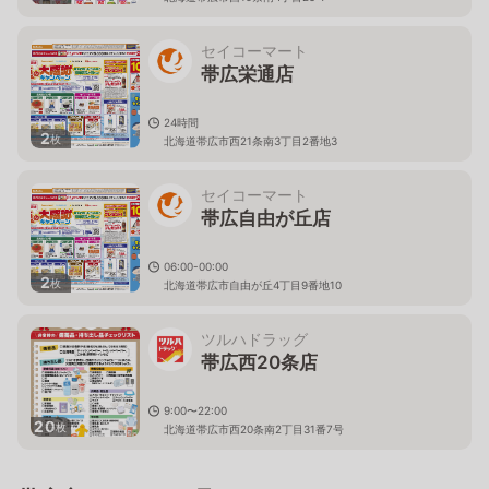
セイコーマート
帯広栄通店
24時間
2
枚
北海道帯広市西21条南3丁目2番地3
セイコーマート
帯広自由が丘店
06:00-00:00
2
枚
北海道帯広市自由が丘4丁目9番地10
ツルハドラッグ
帯広西20条店
9:00〜22:00
20
枚
北海道帯広市西20条南2丁目31番7号