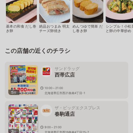
基本の和食 だし巻
絶品おつまみ 明太
めんつゆで簡単 だ
シンプル！小松
き卵
チーズ卵焼き
し巻き卵
と卵の中華炒め
この店舗の近くのチラシ
サンドラッグ
西帯広店
10:00～21:00
5
枚
北海道帯広市西21条南4丁目-1
ザ・ビッグエクスプレス
春駒通店
9:00～21:00
3
枚
北海道帯広市西19条南4丁目25-7