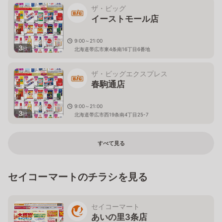
ザ・ビッグ
イーストモール店
9:00～21:00
3
枚
北海道帯広市東4条南16丁目6番地
ザ・ビッグエクスプレス
春駒通店
9:00～21:00
3
枚
北海道帯広市西19条南4丁目25-7
すべて見る
セイコーマートのチラシを見る
セイコーマート
あいの里3条店