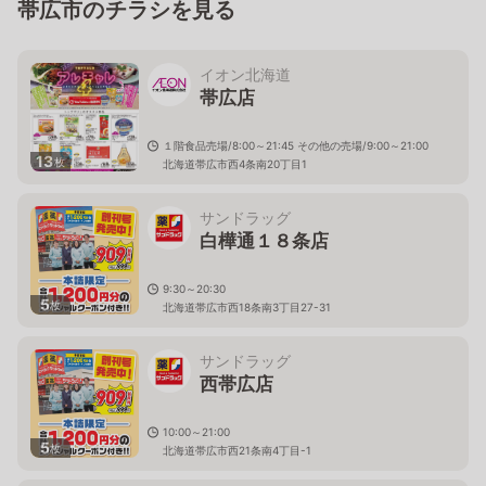
帯広市のチラシを見る
イオン北海道
帯広店
１階食品売場/8:00～21:45 その他の売場/9:00～21:00
13
枚
北海道帯広市西4条南20丁目1
サンドラッグ
白樺通１８条店
9:30～20:30
5
枚
北海道帯広市西18条南3丁目27-31
サンドラッグ
西帯広店
10:00～21:00
5
枚
北海道帯広市西21条南4丁目-1