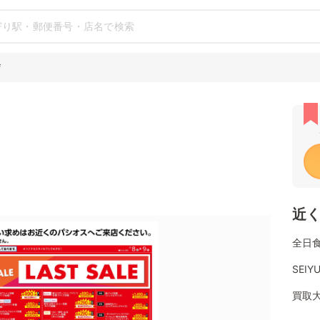
店
近
全日食チ
SEIY
買取