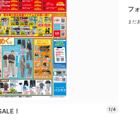
フ
まだ
1/4
ALE！