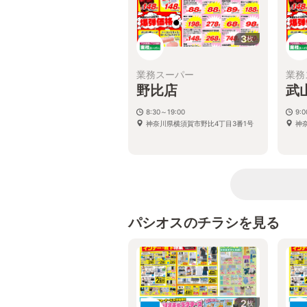
3
枚
業務スーパー
業務
野比店
武
8:30～19:00
9:
神奈川県横須賀市野比4丁目3番1号
神奈
パシオスのチラシを見る
2
枚