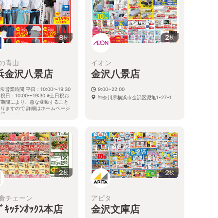
8
2
枚
枚
の青山
イオン
浜金沢八景店
金沢八景店
常営業時間 平日：10:00〜19:30
9:00~22:00
祝日：10:00〜19:30 ※土日祝お
神奈川県横浜市金沢区泥亀1-27-1
び期間により、急な変動すること
ありますので 詳細はホームページ
確認ください
奈川県横浜市金沢区瀬戸1番9号
2
2
枚
枚
食チェーン
アピタ
ﾄﾞｷｯﾁﾝｵｯｸｽ本店
金沢文庫店