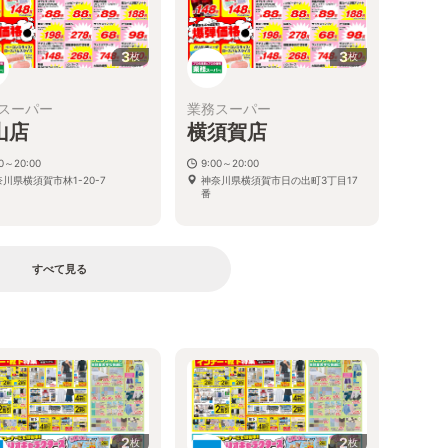
3
3
枚
枚
スーパー
業務スーパー
山店
横須賀店
00～20:00
9:00～20:00
川県横須賀市林1-20-7
神奈川県横須賀市日の出町3丁目17
番
すべて見る
2
2
枚
枚