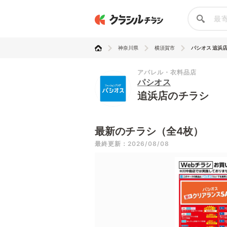
神奈川県
横須賀市
パシオス 追浜
アパレル・衣料品店
パシオス
追浜店のチラシ
最新のチラシ（全4枚）
最終更新：2026/08/08