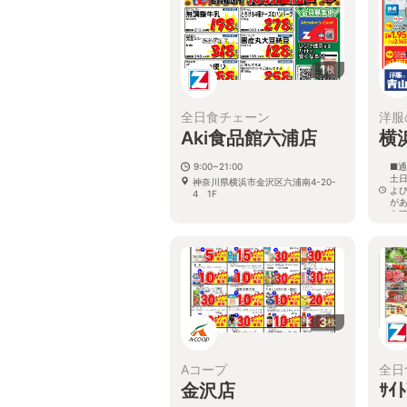
1
枚
全日食チェーン
洋服
Aki食品館六浦店
横
9:00~21:00
■通
土日
神奈川県横浜市金沢区六浦南4-20-
よ
4 1F
が
を
神
3
枚
Aコープ
全日
金沢店
ｻｲ