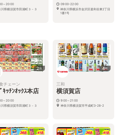
:00～20:00
09:00-22:00
奈川県横須賀市田浦町３－３
神奈川県横浜市金沢区釜利谷東2丁目
1番1号
2
4
枚
枚
食チェーン
三和
ﾄﾞｷｯﾁﾝｵｯｸｽ本店
横須賀店
:00～20:00
9:00～21:00
奈川県横須賀市田浦町３－３
神奈川県横須賀市平成町3-28-2