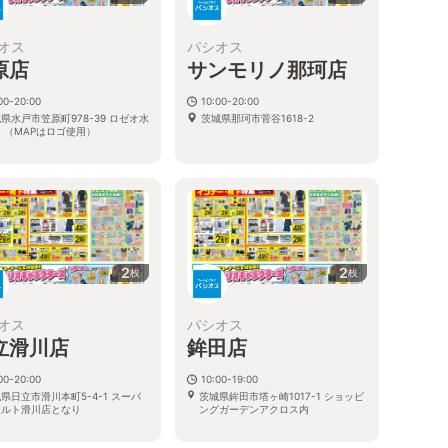
オス
パシオス
原店
サンモリノ那珂店
00-20:00
10:00-20:00
県水戸市笠原町978-39 ロゼオ水
茨城県那珂市菅谷1618-2
 （MAPはロゴ使用）
2
2
枚
枚
オス
パシオス
立滑川店
鉾田店
00-20:00
10:00-19:00
県日立市滑川本町5-4-1 スーパ
茨城県鉾田市塔ヶ崎1017-1 ショッピ
マルト滑川店となり
ングガーデンアクロス内