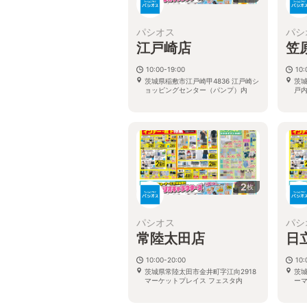
パシオス
パシ
江戸崎店
笠
10:00-19:00
10:
茨城県稲敷市江戸崎甲4836 江戸崎シ
茨城
ョッピングセンター（パンプ）内
戸内
2
枚
パシオス
パシ
常陸太田店
日
10:00-20:00
10:
茨城県常陸太田市金井町字江向2918
茨城
マーケットプレイス フェスタ内
ー