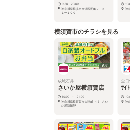
9:30～20:00
10
神奈川県横浜市金沢区泥亀２－５－
神
１ー１００
横須賀市のチラシを見る
6
枚
成城石井
全日
さいか屋横須賀店
ｻｲ
10:00 - 21:00
10
神奈川県横須賀市大滝町1-13 さい
神
か屋新館1F