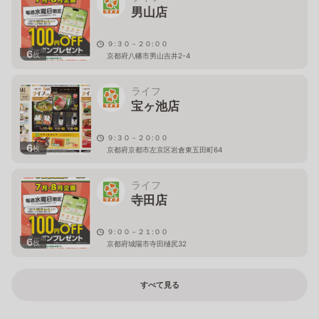
男山店
９:３０－２０:００
6
枚
京都府八幡市男山吉井2-4
ライフ
宝ヶ池店
９:３０－２０:００
6
枚
京都府京都市左京区岩倉東五田町64
ライフ
寺田店
９:００－２１:００
6
枚
京都府城陽市寺田樋尻32
すべて見る