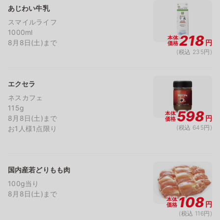
あじわい牛乳
スマイルライフ
1000ml
218
本体
8月8日(土)まで
円
価格
(税込 235円)
エクセラ
ネスカフェ
115g
598
本体
8月8日(土)まで
円
価格
(税込 645円)
お1人様1点限り
国内産若どりもも肉
100g当り
8月8日(土)まで
108
本体
円
価格
(税込 116円)