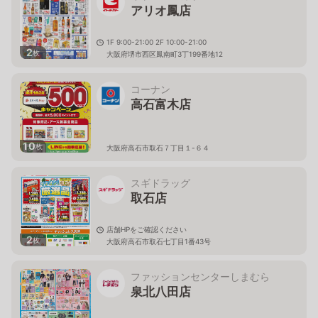
アリオ鳳店
1F 9:00-21:00 2F 10:00-21:00
2
枚
大阪府堺市西区鳳南町3丁199番地12
コーナン
高石富木店
10
枚
大阪府高石市取石７丁目１-６４
スギドラッグ
取石店
店舗HPをご確認ください
2
枚
大阪府高石市取石七丁目1番43号
ファッションセンターしまむら
泉北八田店