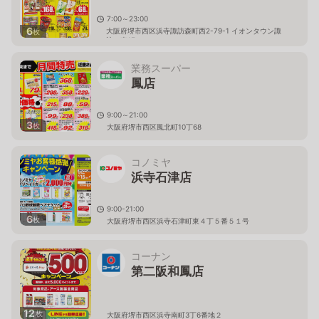
7:00～23:00
6
大阪府堺市西区浜寺諏訪森町西2-79-1 イオンタウン諏
枚
訪の森1F
業務スーパー
鳳店
9:00～21:00
3
枚
大阪府堺市西区鳳北町10丁68
コノミヤ
浜寺石津店
9:00-21:00
6
枚
大阪府堺市西区浜寺石津町東４丁５番５１号
コーナン
第二阪和鳳店
12
枚
大阪府堺市西区浜寺南町3丁6番地２