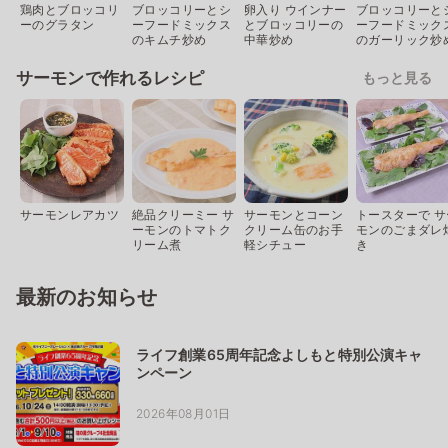
鶏肉とブロッコリ
ブロッコリーとシ
卵入り ウインナー
ブロッコリーと
ーのグラタン
ーフードミックス
とブロッコリーの
ーフードミック
のキムチ炒め
中華炒め
のガーリック炒
サーモンで作れるレシピ
もっと見る
サーモンレアカツ
絶品クリーミー サ
サーモンとコーン
トースターで サ
ーモンのトマトク
クリーム缶のお手
モンのごまダレ
リーム煮
軽シチュー
き
最新のお知らせ
ライフ創業65周年記念よしもと特別公演キャ
ンペーン
2026年08月01日