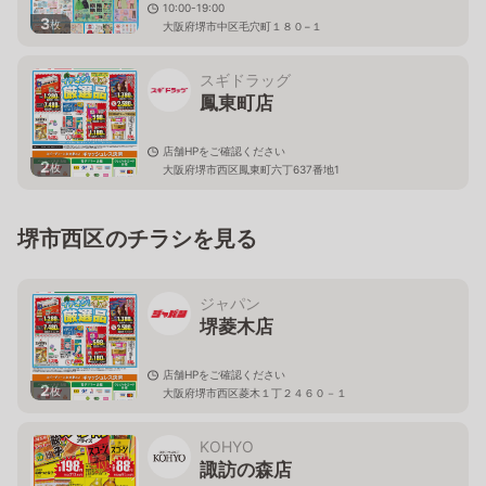
10:00-19:00
3
枚
大阪府堺市中区毛穴町１８０−１
スギドラッグ
鳳東町店
店舗HPをご確認ください
2
枚
大阪府堺市西区鳳東町六丁637番地1
堺市西区のチラシを見る
ジャパン
堺菱木店
店舗HPをご確認ください
2
枚
大阪府堺市西区菱木１丁２４６０－１
KOHYO
諏訪の森店