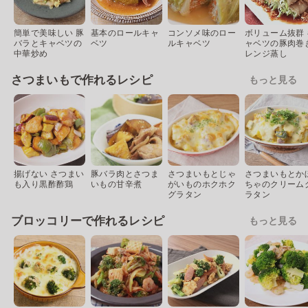
簡単で美味しい 豚
基本のロールキャ
コンソメ味のロー
ボリューム抜群 
バラとキャベツの
ベツ
ルキャベツ
ャベツの豚肉巻
中華炒め
レンジ蒸し
さつまいもで作れるレシピ
もっと見る
揚げない さつまい
豚バラ肉とさつま
さつまいもとじゃ
さつまいもとか
も入り黒酢酢鶏
いもの甘辛煮
がいものホクホク
ちゃのクリーム
グラタン
ラタン
ブロッコリーで作れるレシピ
もっと見る