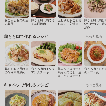
豚こま切れ肉の油
豚こま切れ肉でう
玉ねぎと豚こま切
豚こま切れ肉と
淋鶏風
ま辛回鍋肉
れ肉の生姜焼き
いたけのマヨ焼
炒め
鶏もも肉で作れるレシピ
もっと見る
鶏もも肉と長ねぎ
鶏もも肉のイタリ
基本をマスター！
鶏もも肉としめ
の胡麻マヨ炒め
アンステーキ
鶏もも肉の照り焼
のトマト煮
きチキンステーキ
キャベツで作れるレシピ
もっと見る