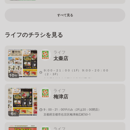
すべて見る
ライフのチラシを見る
ライフ
太秦店
９:００－２１：００（１F） ９:００－２０：００
（２・３F）
10
枚
京都府京都市右京区太秦安井池田町6
ライフ
梅津店
9：00－21：001Fのみ（2Fは20：00閉店）
6
枚
京都府京都市右京区梅津南広町50-1
ライフ