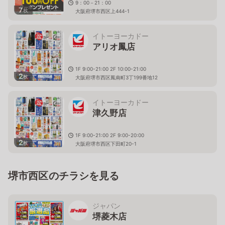
9：00－21：00
7
枚
大阪府堺市西区上444-1
イトーヨーカドー
アリオ鳳店
1F 9:00-21:00 2F 10:00-21:00
2
枚
大阪府堺市西区鳳南町3丁199番地12
イトーヨーカドー
津久野店
1F 9:00-21:00 2F 9:00-20:00
2
枚
大阪府堺市西区下田町20-1
堺市西区のチラシを見る
ジャパン
堺菱木店