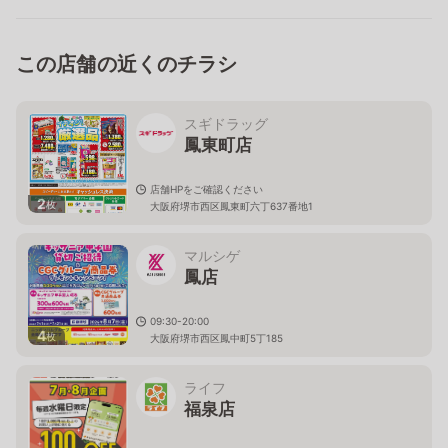
この店舗の近くのチラシ
スギドラッグ
鳳東町店
店舗HPをご確認ください
2
枚
大阪府堺市西区鳳東町六丁637番地1
マルシゲ
鳳店
09:30-20:00
4
枚
大阪府堺市西区鳳中町5丁185
ライフ
福泉店