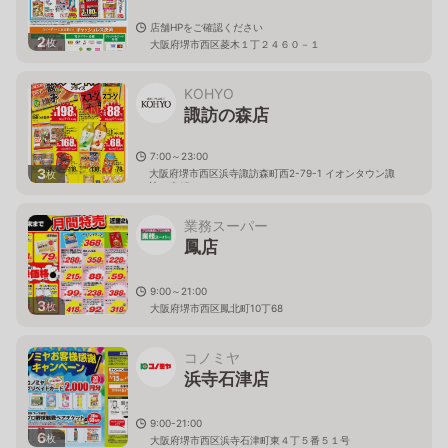
店舗HPをご確認ください
2
枚
大阪府堺市西区菱木１丁２４６０－１
KOHYO
諏訪の森店
7:00～23:00
3
大阪府堺市西区浜寺諏訪森町西2-79-1 イオンタウン諏
枚
訪の森1F
業務スーパー
鳳店
9:00～21:00
3
枚
大阪府堺市西区鳳北町10丁68
コノミヤ
浜寺石津店
9:00-21:00
6
枚
大阪府堺市西区浜寺石津町東４丁５番５１号