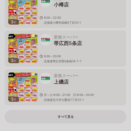
小樽店
9:00～22:00
3
枚
北海道小樽市稲穂5丁目10-1
業務スーパー
帯広西5条店
9:00～20:00
3
枚
北海道帯広市西5条南18-7-7
業務スーパー
上磯店
月～土:9:00～21:00 日:9:00～20:00
3
枚
北海道北斗市七重浜7丁目12-1
すべて見る