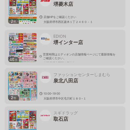
堺菱木店
店舗HPをご確認ください
2
枚
大阪府堺市西区菱木１丁２４６０－１
EDION
堺インター店
営業時間はエディオンの店舗情報ページにて最新情報を
ご確認ください。
46
枚
大阪府堺市西区太平寺711-1
ファッションセンターしまむら
泉北八田店
10:00-19:00
2
枚
大阪府堺市中区毛穴町１８０−１
スギドラッグ
取石店