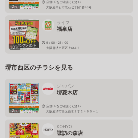
店舗HPをご確認ください
2
枚
大阪府高石市取石七丁目1番43号
ライフ
福泉店
9：00－21：00
10
枚
大阪府堺市西区上444-1
堺市西区のチラシを見る
ジャパン
堺菱木店
店舗HPをご確認ください
2
枚
大阪府堺市西区菱木１丁２４６０－１
KOHYO
諏訪の森店