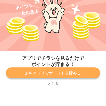
今すぐアプリをダウンロードする
アプリでチラシを見るだけで
ポイントが貯まる！
無料アプリでポイントを貯める
プライバシーポリシー
利用規約
運営会社
サービスに関してのお問い合わせ
チラシ掲載をお考えの方
とじる
Copyright© Kurashiru, Inc. All Rights Reserved.