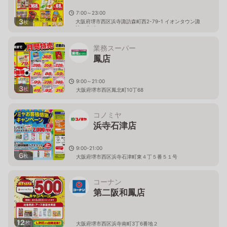
7:00～23:00
3
大阪府堺市西区浜寺諏訪森町西2-79-1 イオンタウン諏
枚
訪の森1F
業務スーパー
鳳店
9:00～21:00
3
枚
大阪府堺市西区鳳北町10丁68
コノミヤ
浜寺石津店
9:00-21:00
6
枚
大阪府堺市西区浜寺石津町東４丁５番５１号
コーナン
第二阪和鳳店
12
枚
大阪府堺市西区浜寺南町3丁6番地２