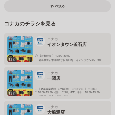
すべて見る
コナカのチラシを見る
コナカ
イオンタウン釜石店
【営業時間 】 10:00-20:00
13
枚
岩手県釜石市港町2丁目1番1号 イオンタウン釜石 3階
コナカ
一関店
【夏季営業時間 ＜7/13(月)～9/18(金)＞】 土日祝：
10:00-19:30 (祝日：7/20、8/11) 平日：10:30-19:30
13
枚
岩手県一関市山目字大槻7-1
コナカ
大船渡店