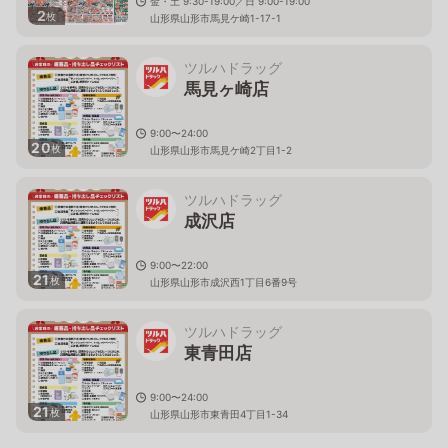
金・土 9:30-19:00／日 9:00-19:00
2
枚
山形県山形市馬見ケ崎1-17-1
ツルハドラッグ
馬見ヶ崎店
9:00〜24:00
20
枚
山形県山形市馬見ケ崎2丁目1-2
ツルハドラッグ
成沢店
9:00〜22:00
21
枚
山形県山形市成沢西1丁目6番9号
ツルハドラッグ
東青田店
9:00〜24:00
21
枚
山形県山形市東青田4丁目1-34