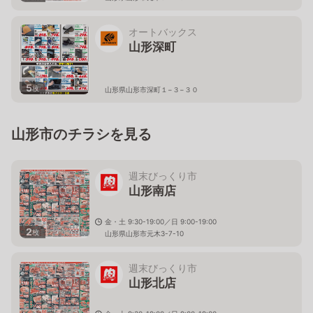
オートバックス
山形深町
5
枚
山形県山形市深町１−３−３０
山形市のチラシを見る
週末びっくり市
山形南店
金・土 9:30-19:00／日 9:00-19:00
2
枚
山形県山形市元木3-7-10
週末びっくり市
山形北店