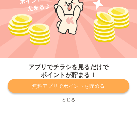
今すぐアプリをダウンロードする
アプリでチラシを見るだけで
ポイントが貯まる！
無料アプリでポイントを貯める
プライバシーポリシー
利用規約
運営会社
サービスに関してのお問い合わせ
チラシ掲載をお考えの方
とじる
Copyright© Kurashiru, Inc. All Rights Reserved.