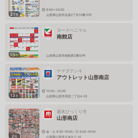
9:00〜24:00
21
枚
山形県山形市吉原2丁目10番10号
ヨークベニマル
南館店
10
枚
山形県山形市南館西2番50号
ヤマダデンキ
アウトレット山形南店
10:00～20:00
13
枚
山形県山形市高堂二丁目4-20
週末びっくり市
山形南店
金・土 9:30-19:00／日 9:00-19:00
2
枚
山形県山形市元木3-7-10