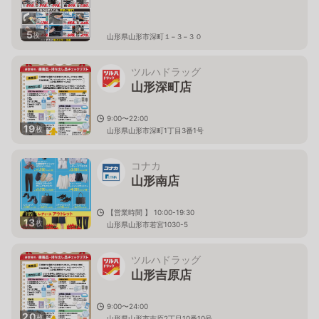
5
枚
山形県山形市深町１−３−３０
ツルハドラッグ
山形深町店
9:00〜22:00
19
枚
山形県山形市深町1丁目3番1号
コナカ
山形南店
【営業時間 】 10:00-19:30
13
枚
山形県山形市若宮1030-5
ツルハドラッグ
山形吉原店
9:00〜24:00
20
枚
山形県山形市吉原2丁目10番10号