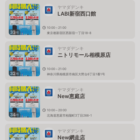
ヤマダデンキ
LABI新宿西口館
10:00～21:00
33
枚
東京都新宿区西新宿一丁目18-8
ヤマダデンキ
ニトリモール相模原店
10:00～21:00
32
枚
神奈川県相模原市南区大野台6丁目1番1号
ヤマダデンキ
New恵庭店
10:00～20:00
34
枚
北海道恵庭市柏陽町3丁目266-1
ヤマダデンキ
New網走店