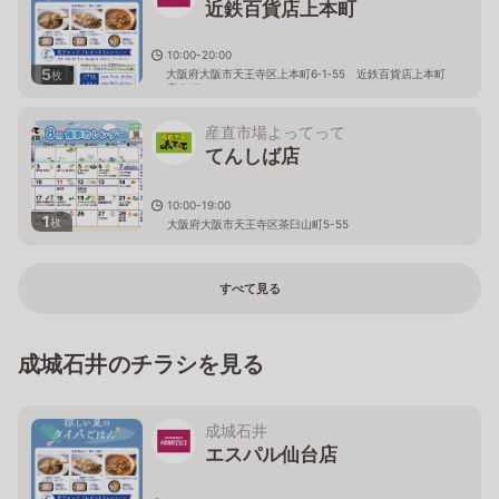
近鉄百貨店上本町
10:00-20:00
5
大阪府大阪市天王寺区上本町6‐1‐55 近鉄百貨店上本町
枚
店 B1F
産直市場よってって
てんしば店
10:00-19:00
1
枚
大阪府大阪市天王寺区茶臼山町5-55
すべて見る
成城石井のチラシを見る
成城石井
エスパル仙台店