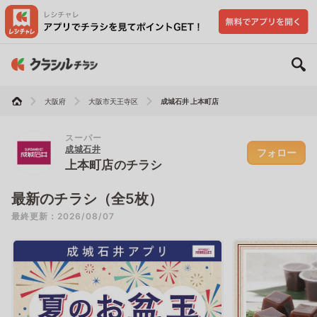
大阪府
大阪市天王寺区
成城石井 上本町店
スーパー
成城石井
フォロー
上本町店のチラシ
最新のチラシ（全5枚）
最終更新：2026/08/07