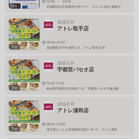
10:00 - 22:00
6
枚
宮城県仙台市青葉区中央1-1-1 エスパル仙台 東館2F
成城石井
アトレ取手店
09:00-23:00
7
枚
茨城県取手市中央町2-5 アトレ取手店3F
成城石井
宇都宮パセオ店
10:00-21:00
7
枚
栃木県宇都宮市川向町1-23 宇都宮パセオ1F食品館
成城石井
アトレ浦和店
08:00-23:00
7
枚
埼玉県さいたま市浦和区高砂1-16-12 アトレ浦和