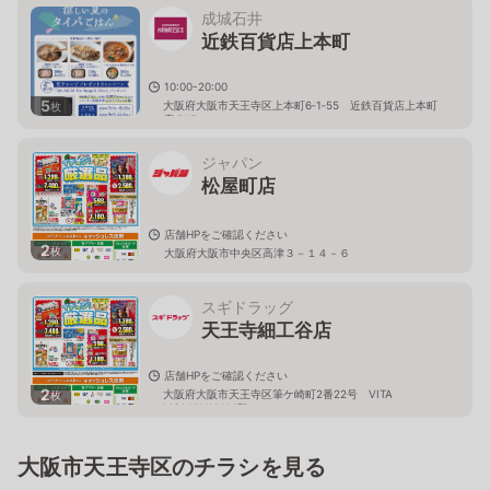
成城石井
近鉄百貨店上本町
10:00-20:00
5
大阪府大阪市天王寺区上本町6‐1‐55 近鉄百貨店上本町
枚
店 B1F
ジャパン
松屋町店
店舗HPをご確認ください
2
枚
大阪府大阪市中央区高津３－１４－６
スギドラッグ
天王寺細工谷店
店舗HPをご確認ください
2
大阪府大阪市天王寺区筆ケ崎町2番22号 VITA
枚
MOMOYAMA1階
大阪市天王寺区のチラシを見る