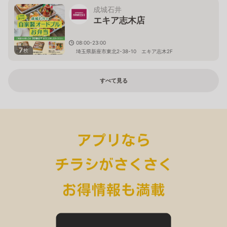
成城石井
エキア志木店
08:00-23:00
7
枚
埼玉県新座市東北2-38-10 エキア志木2F
すべて見る