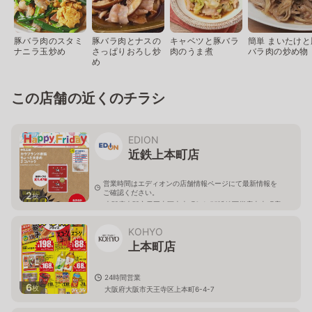
豚バラ肉のスタミ
豚バラ肉とナスの
キャベツと豚バラ
簡単 まいたけと
ナニラ玉炒め
さっぱりおろし炒
肉のうま煮
バラ肉の炒め物
め
この店舗の近くのチラシ
EDION
近鉄上本町店
営業時間はエディオンの店舗情報ページにて最新情報を
ご確認ください。
2
枚
大阪府大阪市天王寺区上本町6-1-55近鉄百貨店上本町店
5F
KOHYO
上本町店
24時間営業
6
枚
大阪府大阪市天王寺区上本町6-4-7