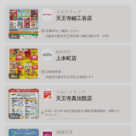
スギドラッグ
天王寺細工谷店
店舗HPをご確認ください
2
大阪府大阪市天王寺区筆ケ崎町2番22号 VITA
枚
MOMOYAMA1階
KOHYO
上本町店
24時間営業
6
枚
大阪府大阪市天王寺区上本町6-4-7
ツルハドラッグ
天王寺真法院店
9:00～22:00 ※自己採血受付:調剤営業時間内・調剤コー
ナーにて！
15
枚
大阪府大阪市天王寺区真法院町12-14
成城石井