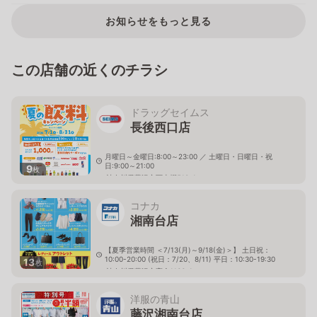
お知らせをもっと見る
この店舗の近くのチラシ
ドラッグセイムス
長後西口店
月曜日～金曜日:8:00～23:00 ／ 土曜日・日曜日・祝
日:9:00～21:00
9
枚
神奈川県藤沢市下土棚510-1
コナカ
湘南台店
【夏季営業時間 ＜7/13(月)～9/18(金)＞】 土日祝：
10:00-20:00 (祝日：7/20、8/11) 平日：10:30-19:30
13
枚
神奈川県藤沢市高倉1166-1
洋服の青山
藤沢湘南台店