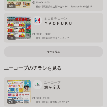
10:00-21:00
6
枚
神奈川県藤沢市辻堂神台1-3-1 Terrace Mall湘南1F
全日食チェーン
ＹＡＯＦＵＫＵ
09:00～20:00
1
枚
神奈川県藤沢市片瀬５－６－７
すべて見る
ユーコープのチラシを見る
ユーコープ
旭ヶ丘店
9:00〜21:00
7
枚
神奈川県茅ヶ崎市旭が丘12-27