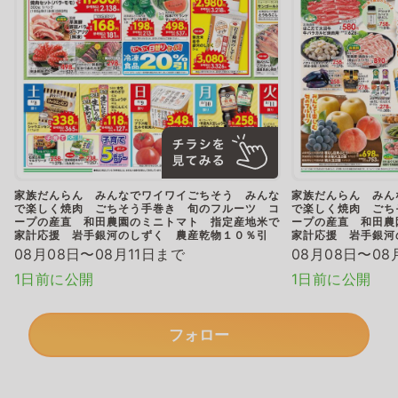
家族だんらん みんなでワイワイごちそう みんな
家族だんらん みん
で楽しく焼肉 ごちそう手巻き 旬のフルーツ コ
で楽しく焼肉 ごち
ープの産直 和田農園のミニトマト 指定産地米で
ープの産直 和田農
家計応援 岩手銀河のしずく 農産乾物１０％引
家計応援 岩手銀河
08月08日〜08月11日まで
08月08日〜08
1日前に公開
1日前に公開
フォロー