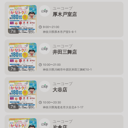
ユーコープ
厚木戸室店
9:00〜21:00
7
枚
神奈川県厚木市戸室5-6-1
ユーコープ
井田三舞店
10:00〜21:00
7
枚
神奈川県川崎市中原区井田三舞町10-1
ユーコープ
大谷店
10:00〜20:30
7
枚
神奈川県海老名市大谷北4-1-17
ユーコープ
片倉店