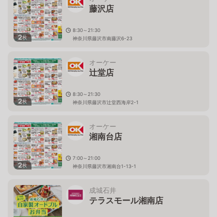
藤沢店
8:30～21:30
2
枚
神奈川県藤沢市南藤沢6-23
オーケー
辻堂店
8:30～21:30
2
枚
神奈川県藤沢市辻堂西海岸2-1
オーケー
湘南台店
7:00～21:00
2
枚
神奈川県藤沢市湘南台1-13-1
成城石井
テラスモール湘南店