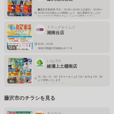
■通常営業時間 平日：10:00〜20:00 土日祝日：10:00〜
20:00 ※土日祝および期間により、急な変動することが
8
枚
ありますので 詳細はホームページを確認ください
神奈川県藤沢市高倉1209番地の1
ドラッグセイムス
湘南台店
8:00～22:45
12
枚
神奈川県藤沢市湘南台4-7-14
いなげや
綾瀬上土棚南店
10：00～21：00 【サマータイム】7/6～8/31まで9：30
より営業いたします
4
枚
神奈川県綾瀬市上土棚南5－9－5
藤沢市のチラシを見る
オーケー