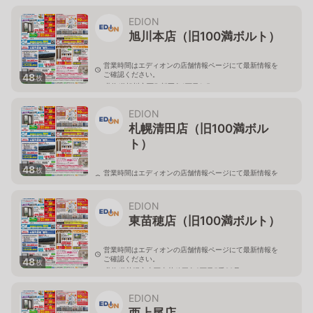
北海道旭川市永山二条3-1-15
EDION
旭川本店（旧100満ボルト）
営業時間はエディオンの店舗情報ページにて最新情報を
ご確認ください。
48
枚
北海道旭川市西御料五条1丁目1-5
EDION
札幌清田店（旧100満ボル
ト）
48
枚
営業時間はエディオンの店舗情報ページにて最新情報を
ご確認ください。
北海道札幌市清田区真栄56
EDION
東苗穂店（旧100満ボルト）
営業時間はエディオンの店舗情報ページにて最新情報を
ご確認ください。
48
枚
北海道札幌市東区東苗穂三条2丁目5番20号
EDION
西上尾店