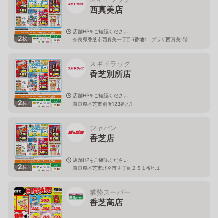
西真美店
店舗HPをご確認ください
2
枚
奈良県香芝市西真美一丁目5番地1 プラザ西真美1階
スギドラッグ
香芝別所店
店舗HPをご確認ください
2
枚
奈良県香芝市別所123番地1
ジャパン
香芝店
店舗HPをご確認ください
2
枚
奈良県香芝市北今市４丁目２５１番地１
業務スーパー
香芝高店