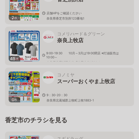
店舗HPをご確認ください
2
枚
奈良県香芝市別所123番地1
コメリハード＆グリーン
奈良上牧店
9:00-19:30 10月～3月は19:00閉店 ※灯油販売は
10:00～
45
枚
奈良県北葛城郡上牧町大字上牧1520-1
コノミヤ
スーパーおくやま上牧店
9：30-20：30
6
枚
奈良県北葛城郡上牧町上牧1883-1
香芝市のチラシを見る
スギドラッグ