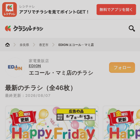
奈良県
香芝市
EDION エコール・マミ店
家電量販店
EDION
フォロー
エコール・マミ店のチラシ
最新のチラシ（全46枚）
最終更新：2026/08/07