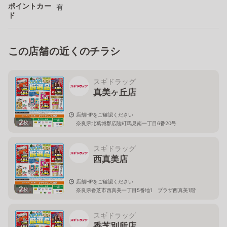
ポイントカー
有
ド
この店舗の近くのチラシ
スギドラッグ
真美ヶ丘店
店舗HPをご確認ください
2
枚
奈良県北葛城郡広陵町馬見南一丁目6番20号
スギドラッグ
西真美店
店舗HPをご確認ください
2
枚
奈良県香芝市西真美一丁目5番地1 プラザ西真美1階
スギドラッグ
香芝別所店