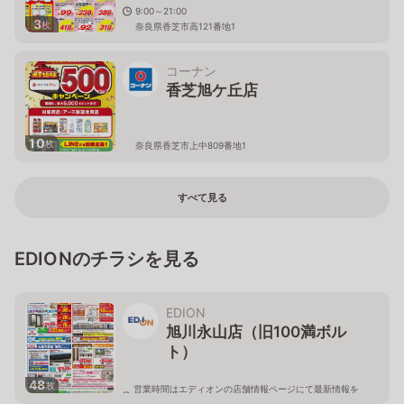
9:00～21:00
3
枚
奈良県香芝市高121番地1
コーナン
香芝旭ケ丘店
10
枚
奈良県香芝市上中809番地1
すべて見る
EDIONのチラシを見る
EDION
旭川永山店（旧100満ボル
ト）
48
枚
営業時間はエディオンの店舗情報ページにて最新情報を
ご確認ください。