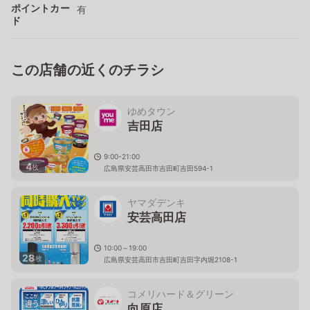
ポイントカー
有
ド
この店舗の近くのチラシ
ゆめタウン
吉田店
9:00-21:00
4
枚
広島県安芸高田市吉田町吉田594-1
ヤマダデンキ
安芸高田店
10:00～19:00
28
枚
広島県安芸高田市吉田町吉田字内堀2108-1
コメリハード＆グリーン
向原店