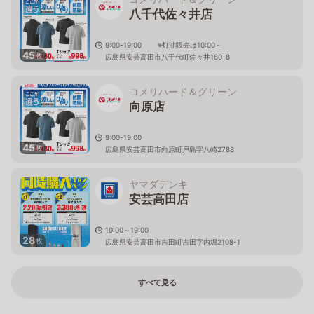
八千代佐々井店
9:00-19:00 ※灯油販売は10:00～
45
枚
広島県安芸高田市八千代町佐々井160-8
コメリハード＆グリーン
向原店
9:00-19:00
45
枚
広島県安芸高田市向原町戸島字八崎2788
ヤマダデンキ
安芸高田店
10:00～19:00
28
枚
広島県安芸高田市吉田町吉田字内堀2108-1
すべて見る