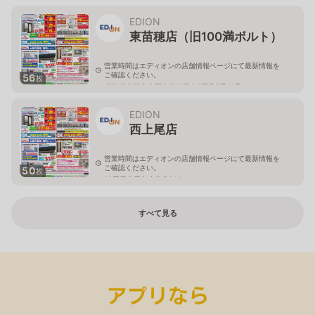
北海道札幌市清田区真栄56
EDION
東苗穂店（旧100満ボルト）
営業時間はエディオンの店舗情報ページにて最新情報を
ご確認ください。
56
枚
北海道札幌市東区東苗穂三条2丁目5番20号
EDION
西上尾店
営業時間はエディオンの店舗情報ページにて最新情報を
ご確認ください。
50
枚
埼玉県上尾市小敷谷809-1
すべて見る