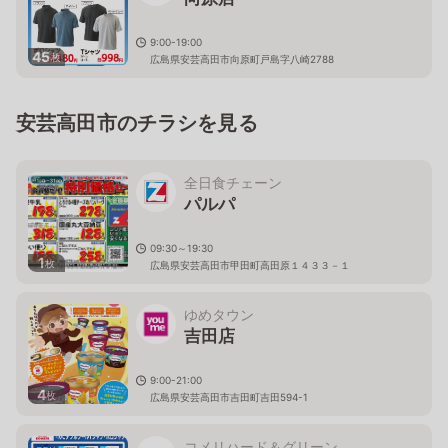
9:00-19:00
45
枚
広島県安芸高田市向原町戸島字八崎2788
安芸高田市のチラシを見る
全日食チェーン
パルパ
09:30～19:30
1
枚
広島県安芸高田市甲田町高田原１４３３－１
ゆめタウン
吉田店
9:00-21:00
4
枚
広島県安芸高田市吉田町吉田594-1
コメリハード＆グリーン