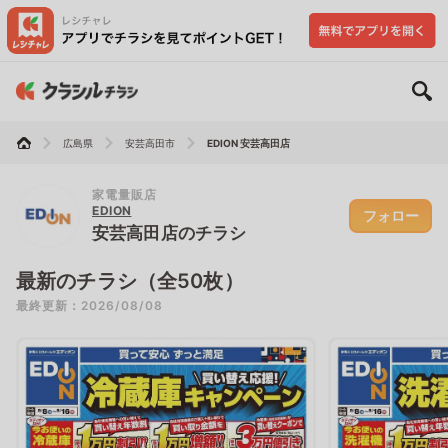
広島県
安芸高田市
EDION 安芸高田店
家電量販店
EDION
フォロー
安芸高田店のチラシ
最新のチラシ（全50枚）
最終更新：2026/08/08