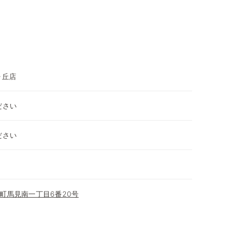
ヶ丘店
ださい
ださい
町馬見南一丁目6番20号