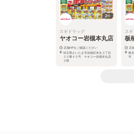
2
枚
スギドラッグ
スギ
ヤオコー岩槻本丸店
板
店舗HPをご確認ください
店
埼玉県さいたま市岩槻区本丸３丁目
東
２０番４５号 ヤオコー岩槻本丸店
号
２階