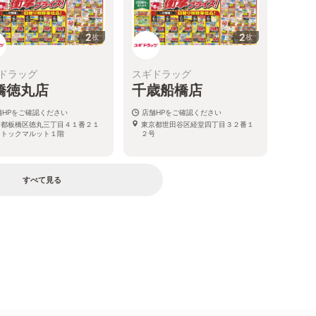
2
2
枚
枚
ドラッグ
スギドラッグ
橋徳丸店
千歳船橋店
舗HPをご確認ください
店舗HPをご確認ください
京都板橋区徳丸三丁目４１番２１
東京都世田谷区経堂四丁目３２番１
 トックマルット１階
２号
すべて見る