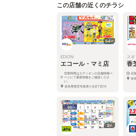
この店舗の近くのチラシ
54
枚
EDION
スギ
エコール・マミ店
香
営業時間はエディオンの店舗情報ペ
店
ージにて最新情報をご確認くださ
奈
い。
奈良県香芝市真美ケ丘6丁目10
3
枚