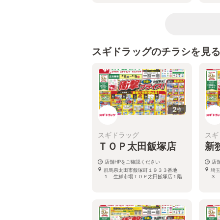
スギドラッグのチラシを見
2
枚
スギドラッグ
スギ
ＴＯＰ太田飯塚店
新
店舗HPをご確認ください
店
群馬県太田市飯塚町１９３３番地
埼
１ 生鮮市場ＴＯＰ太田飯塚店１階
３