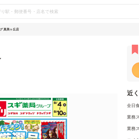
グ 真美ヶ丘店
シ
近
全日
業務
業務