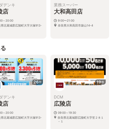
ダデンキ
業務スーパー
陵店
大和高田店
:00～20:00
9:00〜21:00
良県北葛城郡広陵町大字大塚913-
奈良県大和高田市築山14-4
見る
26
19
枚
枚
ダデンキ
DCM
陵店
広陵店
:00～20:00
09:00～19:30
良県北葛城郡広陵町大字大塚913-
奈良県北葛城郡広陵町大字笠２８１
－１