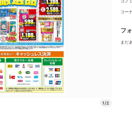
コノ
コーナ
フ
まだ
1/2