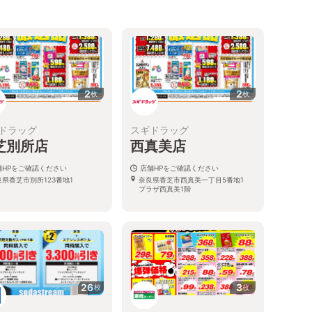
2
2
枚
枚
ドラッグ
スギドラッグ
芝別所店
西真美店
舗HPをご確認ください
店舗HPをご確認ください
良県香芝市別所123番地1
奈良県香芝市西真美一丁目5番地1
プラザ西真美1階
26
3
枚
枚