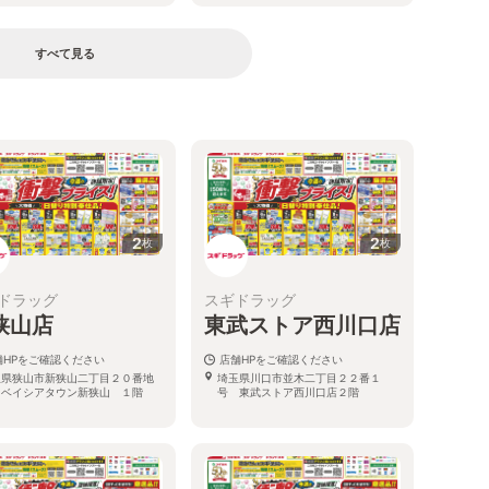
すべて見る
る
2
2
枚
枚
ドラッグ
スギドラッグ
狭山店
東武ストア西川口店
舗HPをご確認ください
店舗HPをご確認ください
玉県狭山市新狭山二丁目２０番地
埼玉県川口市並木二丁目２２番１
 ベイシアタウン新狭山 １階
号 東武ストア西川口店２階