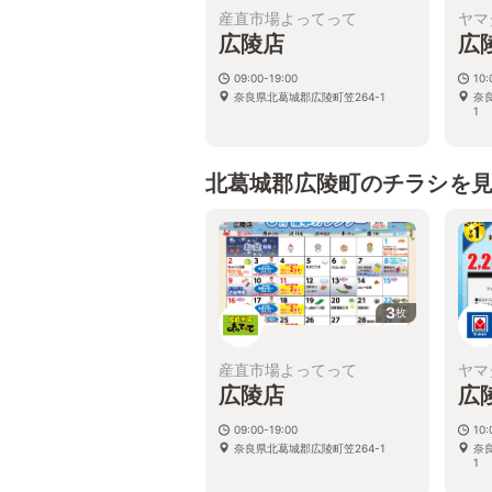
産直市場よってって
ヤマ
広陵店
広
09:00-19:00
10
奈良県北葛城郡広陵町笠264-1
奈
1
北葛城郡広陵町のチラシを
3
枚
産直市場よってって
ヤマ
広陵店
広
09:00-19:00
10
奈良県北葛城郡広陵町笠264-1
奈
1