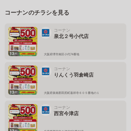
コーナンのチラシを見る
コーナン
泉北２号小代店
13
枚
大阪府堺市南区小代74番地
コーナン
りんくう羽倉崎店
13
枚
大阪府泉南郡田尻町嘉祥寺６０５番地の１
コーナン
西宮今津店
13
枚