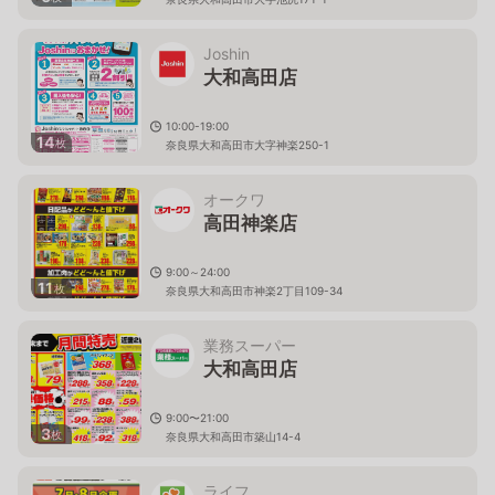
Joshin
大和高田店
10:00-19:00
14
枚
奈良県大和高田市大字神楽250-1
オークワ
高田神楽店
9:00～24:00
11
枚
奈良県大和高田市神楽2丁目109-34
業務スーパー
大和高田店
9:00〜21:00
3
枚
奈良県大和高田市築山14-4
ライフ