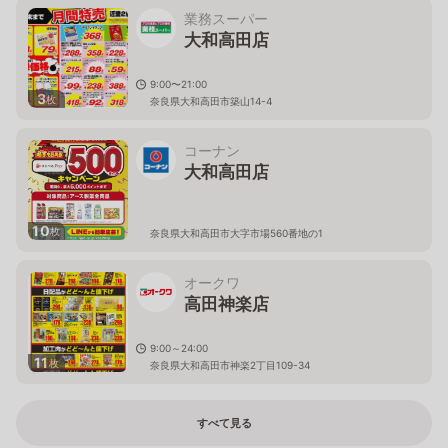
業務スーパー
大和高田店
9:00〜21:00
3
枚
奈良県大和高田市築山14-4
コーナン
大和高田店
10
枚
奈良県大和高田市大字市場560番地の1
オークワ
高田神楽店
9:00～24:00
11
枚
奈良県大和高田市神楽2丁目109-34
すべて見る