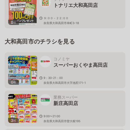
トナリエ大和高田店
９:００－２２:００
9
枚
奈良県大和高田市幸町3-18
大和高田市のチラシを見る
コノミヤ
スーパーおくやま高田店
9：30-21：00
6
枚
奈良県大和高田市大字池尻171-1
業務スーパー
新庄高田店
9:00〜21:00
3
枚
奈良県大和高田市曽大根195