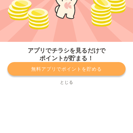
今すぐアプリをダウンロードする
アプリでチラシを見るだけで
ポイントが貯まる！
無料アプリでポイントを貯める
プライバシーポリシー
利用規約
運営会社
サービスに関してのお問い合わせ
チラシ掲載をお考えの方
とじる
Copyright© Kurashiru, Inc. All Rights Reserved.