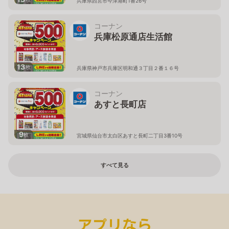
兵庫県西宮市今津港町1番26号
コーナン
兵庫松原通店生活館
13
枚
兵庫県神戸市兵庫区明和通３丁目２番１６号
コーナン
あすと長町店
9
枚
宮城県仙台市太白区あすと長町二丁目3番10号
すべて見る