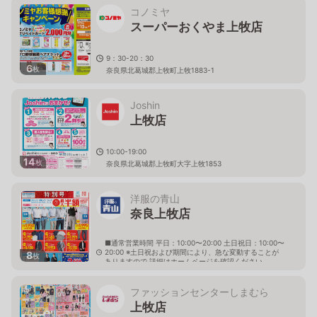
コノミヤ
スーパーおくやま上牧店
9：30-20：30
6
枚
奈良県北葛城郡上牧町上牧1883-1
Joshin
上牧店
10:00-19:00
14
枚
奈良県北葛城郡上牧町大字上牧1853
洋服の青山
奈良上牧店
■通常営業時間 平日：10:00〜20:00 土日祝日：10:00〜
20:00 ※土日祝および期間により、急な変動することが
8
枚
ありますので 詳細はホームページを確認ください
奈良県北葛城郡上牧町大字上牧1889番地1
ファッションセンターしまむら
上牧店