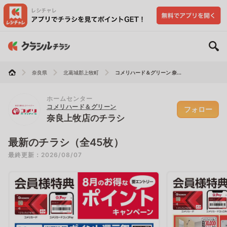
奈良県
北葛城郡上牧町
コメリハード＆グリーン 奈...
ホームセンター
コメリハード＆グリーン
フォロー
奈良上牧店のチラシ
最新のチラシ（全45枚）
最終更新：2026/08/07