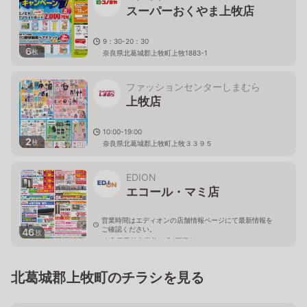
スーパーおくやま上牧店
9：30-20：30
6
枚
奈良県北葛城郡上牧町上牧1883-1
ファッションセンターしまむら
上牧店
10:00-19:00
2
枚
奈良県北葛城郡上牧町上牧３３９５
EDION
エコール・マミ店
営業時間はエディオンの店舗情報ページにて最新情報を
ご確認ください。
46
枚
奈良県香芝市真美ケ丘6丁目10
北葛城郡上牧町のチラシを見る