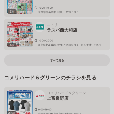
10:00-19:00
2
枚
奈良県北葛城郡上牧町上牧３３９５
ニトリ
ラスパ西大和店
10:00-20:00
4
奈良県北葛城郡上牧町ささゆり台１丁目１番地1 ラスパ
枚
西大和店1F
すべて見る
コメリハード＆グリーンのチラシを見る
コメリハード＆グリーン
上富良野店
9:00-19:00
45
枚
北海道空知郡上富良野町大町5-942-5