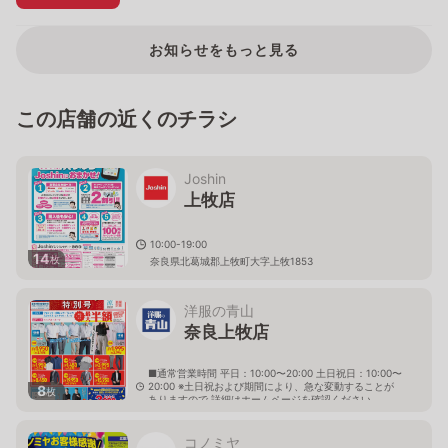
お知らせをもっと見る
この店舗の近くのチラシ
Joshin
上牧店
10:00-19:00
14
枚
奈良県北葛城郡上牧町大字上牧1853
洋服の青山
奈良上牧店
■通常営業時間 平日：10:00〜20:00 土日祝日：10:00〜
20:00 ※土日祝および期間により、急な変動することが
8
枚
ありますので 詳細はホームページを確認ください
奈良県北葛城郡上牧町大字上牧1889番地1
コノミヤ