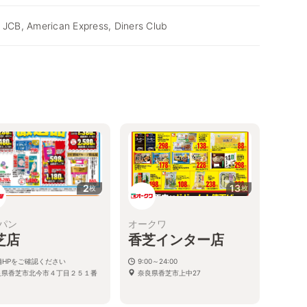
 JCB, American Express, Diners Club
2
13
枚
枚
パン
オークワ
芝店
香芝インター店
舗HPをご確認ください
9:00～24:00
良県香芝市北今市４丁目２５１番
奈良県香芝市上中27
１