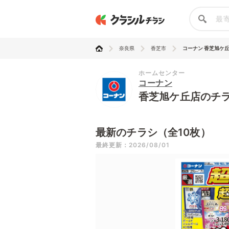
奈良県
香芝市
コーナン 香芝旭ケ
ホームセンター
コーナン
香芝旭ケ丘店のチ
最新のチラシ（全10枚）
最終更新：2026/08/01