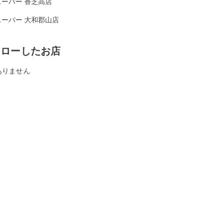
スーパー 香芝高店
スーパー 大和郡山店
ォローしたお店
ありません