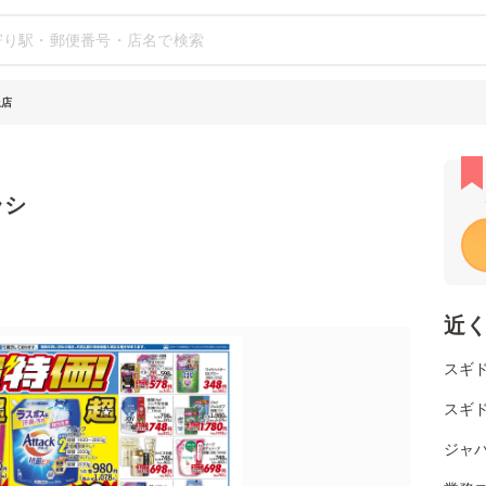
丘店
ラシ
近
スギ
スギ
ジャパ