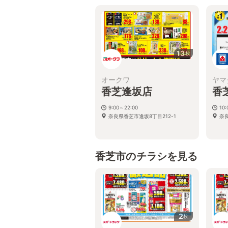
13
枚
オークワ
ヤマ
香芝逢坂店
香
9:00～22:00
10
奈良県香芝市逢坂8丁目212-1
奈
香芝市のチラシを見る
2
枚