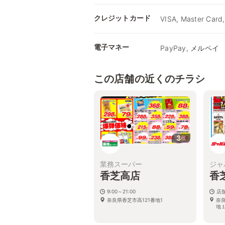
クレジットカード
VISA, Master Card,
電子マネー
PayPay, メルペイ
この店舗の近くのチラシ
3
枚
業務スーパー
ジャ
香芝高店
香
9:00～21:00
店
奈良県香芝市高121番地1
奈
地