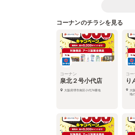
コーナンのチラシを見る
13
枚
コーナン
コー
泉北２号小代店
り
大阪府堺市南区小代74番地
大
地