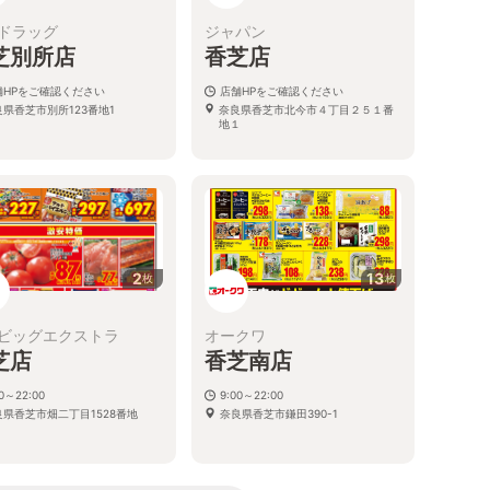
ドラッグ
ジャパン
芝別所店
香芝店
舗HPをご確認ください
店舗HPをご確認ください
良県香芝市別所123番地1
奈良県香芝市北今市４丁目２５１番
地１
2
13
枚
枚
ビッグエクストラ
オークワ
芝店
香芝南店
00～22:00
9:00～22:00
良県香芝市畑二丁目1528番地
奈良県香芝市鎌田390-1