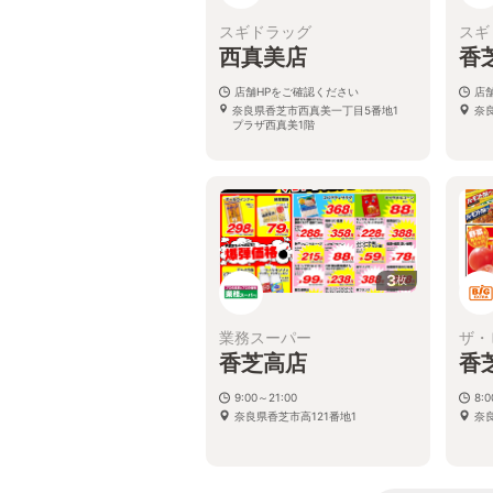
スギドラッグ
スギ
西真美店
香
店舗HPをご確認ください
店
奈良県香芝市西真美一丁目5番地1
奈
プラザ西真美1階
3
枚
業務スーパー
ザ・
香芝高店
香
9:00～21:00
8:
奈良県香芝市高121番地1
奈