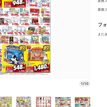
業務
業務
フ
まだ
1/10