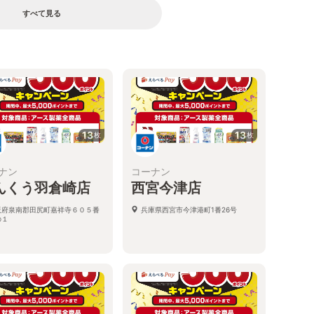
すべて見る
13
13
枚
枚
ナン
コーナン
んくう羽倉崎店
西宮今津店
阪府泉南郡田尻町嘉祥寺６０５番
兵庫県西宮市今津港町1番26号
の１