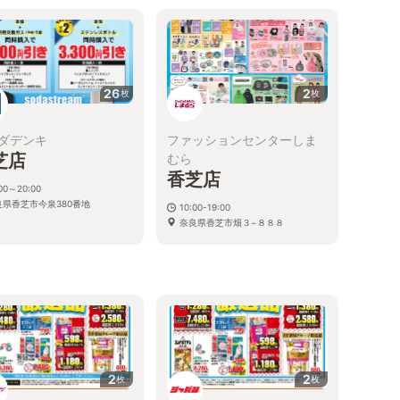
26
2
枚
枚
ダデンキ
ファッションセンターしま
芝店
むら
香芝店
:00～20:00
良県香芝市今泉380番地
10:00-19:00
奈良県香芝市畑３−８８８
2
2
枚
枚