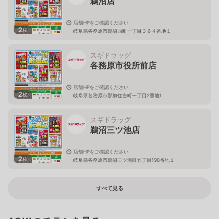
鵜沼店
店舗HPをご確認ください
2
枚
岐阜県各務原市鵜沼西町一丁目３６４番地１
スギドラッグ
各務原市役所前店
店舗HPをご確認ください
2
枚
岐阜県各務原市那加住吉町一丁目2番地1
スギドラッグ
鵜沼三ツ池店
店舗HPをご確認ください
2
枚
岐阜県各務原市鵜沼三ツ池町五丁目198番地１
すべて見る