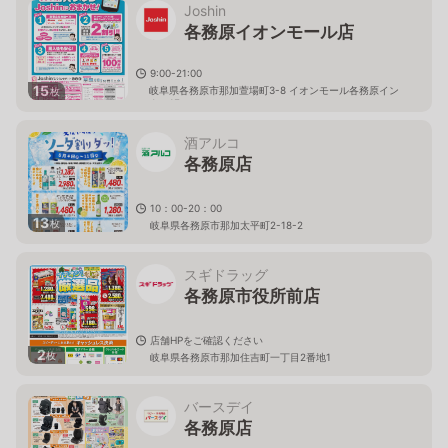
Joshin
各務原イオンモール店
9:00-21:00
15
岐阜県各務原市那加萱場町3-8 イオンモール各務原イン
枚
ター1F
酒アルコ
各務原店
10：00-20：00
13
枚
岐阜県各務原市那加太平町2-18-2
スギドラッグ
各務原市役所前店
店舗HPをご確認ください
2
枚
岐阜県各務原市那加住吉町一丁目2番地1
バースデイ
各務原店