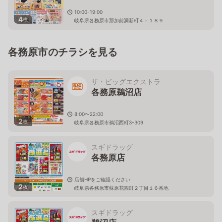
10:00-19:00
4
枚
岐阜県各務原市那加前洞新町４－１８９
各務原市のチラシを見る
ザ・ビッグエクストラ
各務原鵜沼店
8:00〜22:00
2
枚
岐阜県各務原市鵜沼西町3-309
スギドラッグ
各務原店
店舗HPをご確認ください
2
枚
岐阜県各務原市蘇原花園町２丁目１６番地
スギドラッグ