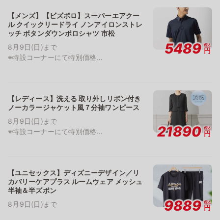
【メンズ】【ビズポロ】スーパーエアクー
ル クイックリードライ ノンアイロンストレ
ッチ ボタンダウンポロシャツ 市松
5489
税込
8月9日(日)まで
円
※特設コーナーにて特別価格...
【レディース】洗える 取り外しリボン付き
ノーカラージャケット風７分袖ワンピース
8月9日(日)まで
21890
税込
※特設コーナーにて特別価格...
円
【ユニセックス】ディズニーデザイン／リ
カバリーケアプラス ルームウェア メッシュ
半袖＆半ズボン
9889
税込
8月9日(日)まで
円