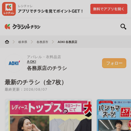
岐阜県
各務原市
AOKI 各務原店
アパレル・衣料品店
AOKI
フォロー
各務原店のチラシ
最新のチラシ（全7枚）
最終更新：2026/08/07