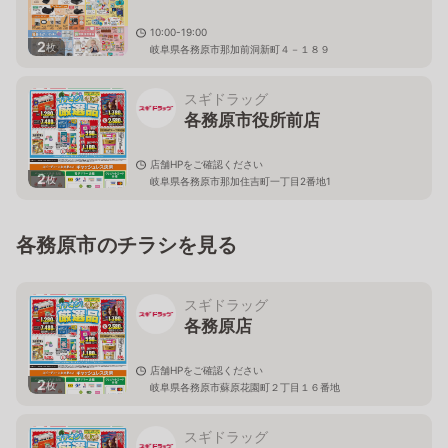
10:00-19:00
2
枚
岐阜県各務原市那加前洞新町４－１８９
スギドラッグ
各務原市役所前店
店舗HPをご確認ください
2
枚
岐阜県各務原市那加住吉町一丁目2番地1
各務原市のチラシを見る
スギドラッグ
各務原店
店舗HPをご確認ください
2
枚
岐阜県各務原市蘇原花園町２丁目１６番地
スギドラッグ