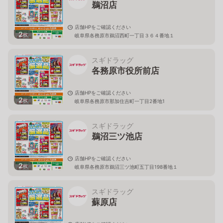
鵜沼店
店舗HPをご確認ください
2
枚
岐阜県各務原市鵜沼西町一丁目３６４番地１
スギドラッグ
各務原市役所前店
店舗HPをご確認ください
2
枚
岐阜県各務原市那加住吉町一丁目2番地1
スギドラッグ
鵜沼三ツ池店
店舗HPをご確認ください
2
枚
岐阜県各務原市鵜沼三ツ池町五丁目198番地１
スギドラッグ
蘇原店