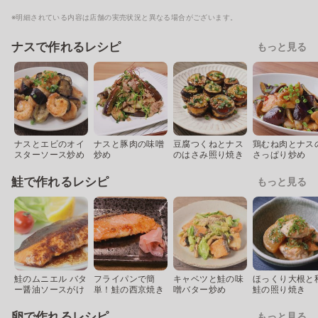
※明細されている内容は店舗の実売状況と異なる場合がございます。
ナスで作れるレシピ
もっと見る
ナスとエビのオイ
ナスと豚肉の味噌
豆腐つくねとナス
鶏むね肉とナス
スターソース炒め
炒め
のはさみ照り焼き
さっぱり炒め
鮭で作れるレシピ
もっと見る
鮭のムニエル バタ
フライパンで簡
キャベツと鮭の味
ほっくり大根と
ー醤油ソースがけ
単！鮭の西京焼き
噌バター炒め
鮭の照り焼き
卵で作れるレシピ
もっと見る