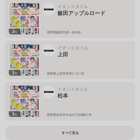
イオンスタイル
飯田アップルロード
3
枚
長野県飯田市鼎一色456
イオンスタイル
上田
3
枚
長野県上田市常田2-12-18
イオンスタイル
松本
3
枚
長野県松本市中央4丁目9番51号
すべて見る