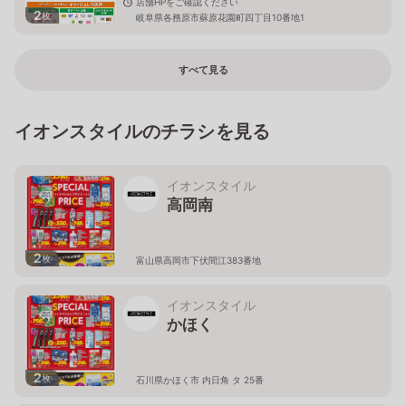
店舗HPをご確認ください
2
枚
岐阜県各務原市蘇原花園町四丁目10番地1
すべて見る
イオンスタイルのチラシを見る
イオンスタイル
高岡南
2
枚
富山県高岡市下伏間江383番地
イオンスタイル
かほく
2
枚
石川県かほく市 内日角 タ 25番