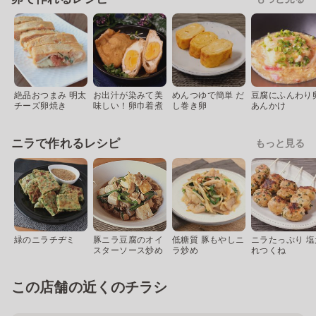
絶品おつまみ 明太
お出汁が染みて美
めんつゆで簡単 だ
豆腐にふんわり
チーズ卵焼き
味しい！卵巾着煮
し巻き卵
あんかけ
ニラで作れるレシピ
もっと見る
緑のニラチヂミ
豚ニラ豆腐のオイ
低糖質 豚もやしニ
ニラたっぷり 塩
スターソース炒め
ラ炒め
れつくね
この店舗の近くのチラシ