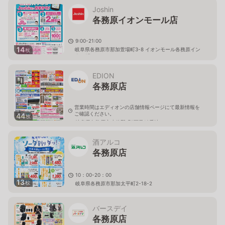
Joshin
各務原イオンモール店
9:00-21:00
14
岐阜県各務原市那加萱場町3-8 イオンモール各務原イン
枚
ター1F
EDION
各務原店
営業時間はエディオンの店舗情報ページにて最新情報を
ご確認ください。
44
枚
岐阜県各務原市小佐野町2丁目12番地
酒アルコ
各務原店
10：00-20：00
13
枚
岐阜県各務原市那加太平町2-18-2
バースデイ
各務原店