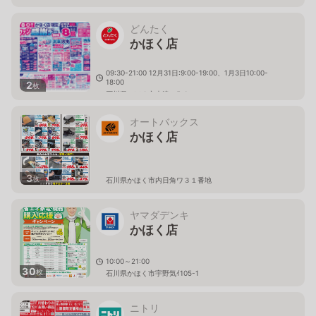
どんたく
かほく店
09:30-21:00 12月31日:9:00-19:00、1月3日10:00-
18:00
2
枚
石川県かほく市木津ハ5-1
オートバックス
かほく店
3
枚
石川県かほく市内日角ワ３１番地
ヤマダデンキ
かほく店
10:00～21:00
30
枚
石川県かほく市宇野気ｲ105-1
ニトリ