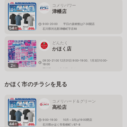
コメリパワー
津幡店
9:00-20:00 平日の資材館は7:30開店
54
枚
石川県河北郡津幡町字庄ﾎ8
どんたく
かほく店
09:30-21:00 12月31日:9:00-19:00、1月3日10:00-
18:00
2
枚
石川県かほく市木津ハ5-1
かほく市のチラシを見る
コメリハード＆グリーン
高松店
9:00-19:30 10月～3月は19:00閉店
44
枚
石川県かほく市長柄町ソ87-8