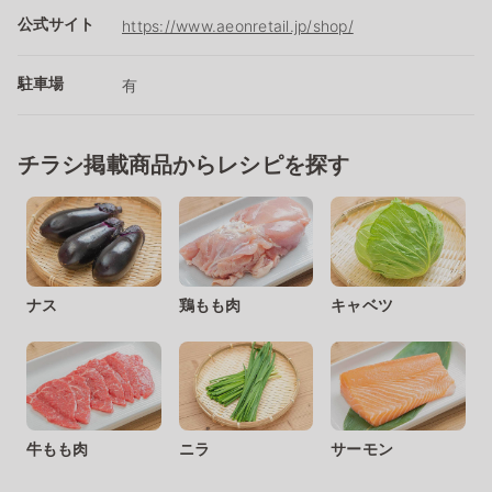
公式サイト
https://www.aeonretail.jp/shop/
駐車場
有
チラシ掲載商品からレシピを探す
ナス
鶏もも肉
キャベツ
牛もも肉
ニラ
サーモン