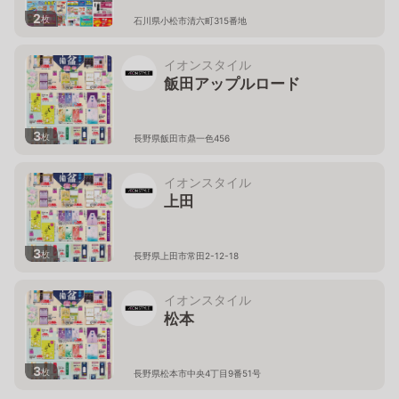
2
枚
石川県小松市清六町315番地
イオンスタイル
飯田アップルロード
3
枚
長野県飯田市鼎一色456
イオンスタイル
上田
3
枚
長野県上田市常田2-12-18
イオンスタイル
松本
3
枚
長野県松本市中央4丁目9番51号