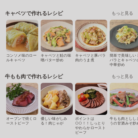
キャベツで作れるレシピ
もっと見る
コンソメ味のロー
キャベツと鮭の味
キャベツと豚バラ
簡単で美味しい 
ルキャベツ
噌バター炒め
肉のうま煮
バラとキャベツ
中華炒め
牛もも肉で作れるレシピ
もっと見る
オーブンで焼くロ
優しい味がしみ
ポイントは
牛もも肉としし
ーストビーフ
る！肉じゃが
○○！！しっとり
うの甘酒みそ炒
やわらかロースト
ビーフ