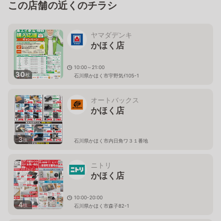
この店舗の近くのチラシ
ヤマダデンキ
かほく店
10:00～21:00
30
枚
石川県かほく市宇野気ｲ105-1
オートバックス
かほく店
3
枚
石川県かほく市内日角ワ３１番地
ニトリ
かほく店
10:00-20:00
4
枚
石川県かほく市森子82-1