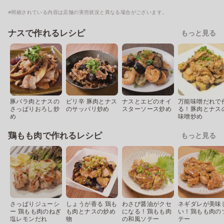
※明細されている内容は店舗の実売状況と異なる場合がございます。
ナスで作れるレシピ
もっと見る
豚バラ肉とナスの
ピリ辛 豚肉とナス
ナスとエビのオイ
万能味噌だれで
さっぱりおろし炒
のサッパリ炒め
スターソース炒め
る！豚肉とナス
め
味噌炒め
鶏もも肉で作れるレシピ
もっと見る
さっぱりジューシ
しょうが香る 鶏も
わさび醤油がクセ
ネギダレが美味
ー 鶏もも肉のねぎ
も肉とナスの炒め
になる！鶏もも肉
い！鶏もも肉の
塩レモンだれ
物
の和風ソテー
テー