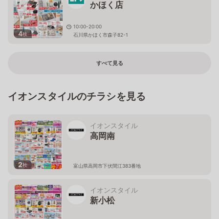
かほく店
10:00-20:00
4
枚
石川県かほく市森子82-1
すべて見る
イオンスタイルのチラシを見る
イオンスタイル
高岡南
2
枚
富山県高岡市下伏間江383番地
イオンスタイル
新小松