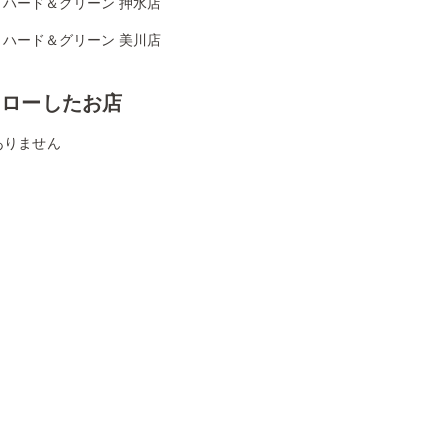
リハード＆グリーン 押水店
リハード＆グリーン 美川店
ォローしたお店
ありません