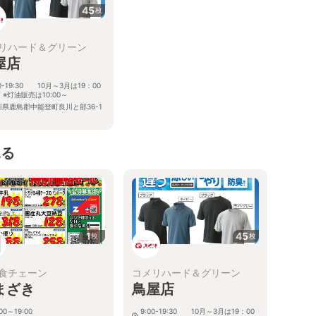
45
枚
リハード＆グリーン
屋店
00-19:30 10月～3月は19：00
 ※灯油販売は10:00～
川県鹿島郡中能登町良川と部36-1
見る
1
45
枚
枚
食チェーン
コメリハード＆グリーン
まざき
鳥屋店
:00～19:00
9:00-19:30 10月～3月は19：00