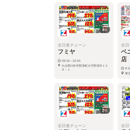
4
枚
全日食チェーン
全日
フミヤ
ベ
店
09:30～20:00
大分県臼杵市野津町大字野津市１５
9:
８－１
東京
2
枚
全日食チェーン
全日