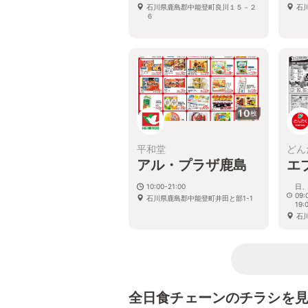
石川県鹿島郡中能登町良川１５－２
石
６
10
枚
平和堂
どん
アル・プラザ鹿島
エ
10:00-21:00
日、
09:
石川県鹿島郡中能登町井田と部1-1
19:
石
全日食チェーンのチラシを