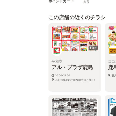
ポイントカード
あり
この店舗の近くのチラシ
10
枚
平和堂
ココ
アル・プラザ鹿島
鹿
10:00-21:00
石
石川県鹿島郡中能登町井田と部1-1