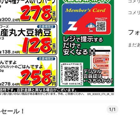
コメ
コメ
フ
まだ
1/1
格セール！