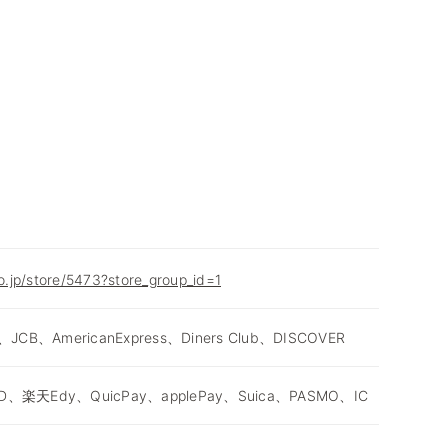
co.jp/store/5473?store_group_id=1
、JCB、AmericanExpress、Diners Club、DISCOVER
D、楽天Edy、QuicPay、applePay、Suica、PASMO、IC