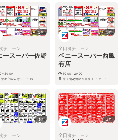
3
3
枚
枚
食チェーン
全日食チェーン
ニースーパー佐野
ベニースーパー西亀
有店
30～20:00
10:00～20:00
都足立区佐野２-27-10
東京都葛飾区西亀有１-１６-７
1
2
枚
枚
食チェーン
全日食チェーン