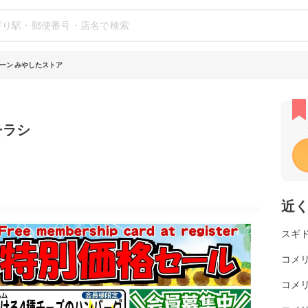
ーン みやしたストア
チラシ
近
スギド
コメ
コメ