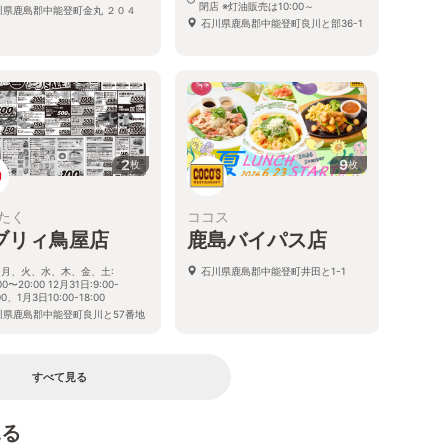
閉店 ※灯油販売は10:00～
川県鹿島郡中能登町金丸 ２０４
石川県鹿島郡中能登町良川と部36-1
2
9
枚
枚
たく
ココス
ブリィ鳥屋店
鹿島バイパス店
月、火、水、木、金、土:
石川県鹿島郡中能登町井田と1-1
00〜20:00 12月31日:9:00-
00、1月3日10:00-18:00
川県鹿島郡中能登町良川と57番地
すべて見る
見る