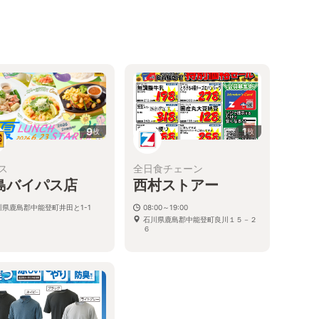
9
1
枚
枚
ス
全日食チェーン
島バイパス店
西村ストアー
川県鹿島郡中能登町井田と1-1
08:00～19:00
石川県鹿島郡中能登町良川１５－２
６