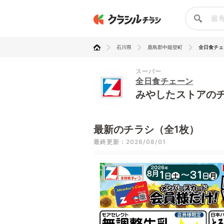
石川県
鹿島郡中能登町
全日食チェ
スーパー
全日食チェーン
みやしたストアの
最新のチラシ（全1枚）
最終更新：2026/08/01