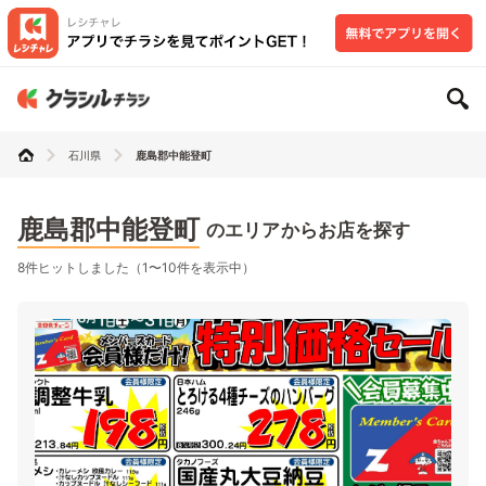
石川県
鹿島郡中能登町
鹿島郡中能登町
のエリアからお店を探す
8件ヒットしました（1〜10件を表示中）