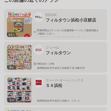
EDION
フィルタウン浜松小豆餅店
営業時間はエディオンの店舗情報ページにて最新情報を
ご確認ください。
44
枚
静岡県浜松市中央区小豆餅四丁目14番21号
フィール
フィルタウン
9時30分～21時
4
枚
静岡県浜松市中央区小豆餅四丁目14番31号
スーパーオートバックス
ＳＡ浜松
3
枚
静岡県浜松市中央区小豆餅４−１６−１