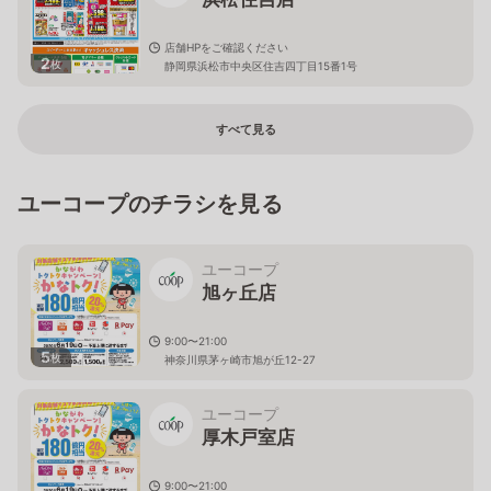
店舗HPをご確認ください
2
枚
静岡県浜松市中央区住吉四丁目15番1号
すべて見る
ユーコープのチラシを見る
ユーコープ
旭ヶ丘店
9:00〜21:00
5
枚
神奈川県茅ヶ崎市旭が丘12-27
ユーコープ
厚木戸室店
9:00〜21:00