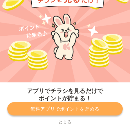
今すぐアプリをダウンロードする
アプリでチラシを見るだけで
ポイントが貯まる！
無料アプリでポイントを貯める
プライバシーポリシー
利用規約
運営会社
サービスに関してのお問い合わせ
チラシ掲載をお考えの方
とじる