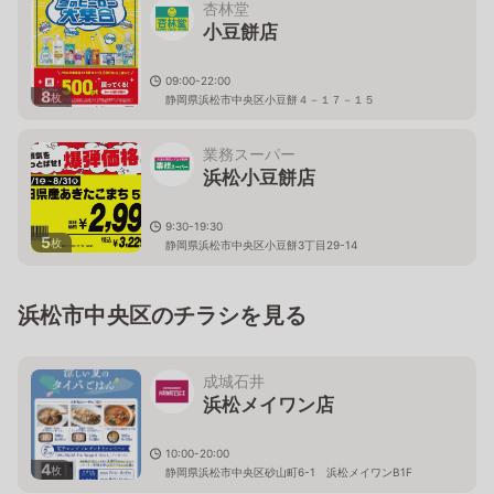
杏林堂
小豆餅店
09:00-22:00
8
枚
静岡県浜松市中央区小豆餅４－１７－１５
業務スーパー
浜松小豆餅店
9:30-19:30
5
枚
静岡県浜松市中央区小豆餅3丁目29-14
浜松市中央区のチラシを見る
成城石井
浜松メイワン店
10:00-20:00
4
枚
静岡県浜松市中央区砂山町6-1 浜松メイワンB1F