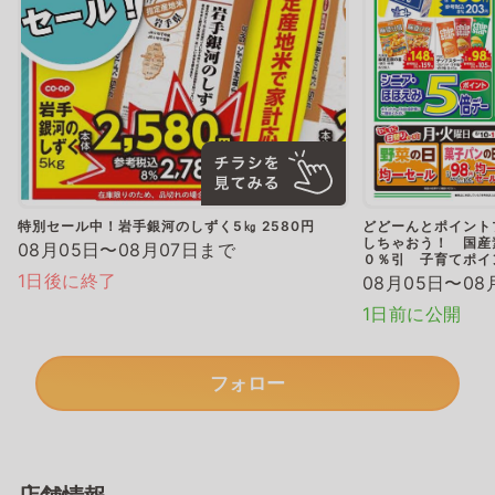
特別セール中！岩手銀河のしずく5㎏ 2580円
どどーんとポイント
しちゃおう！ 国産
08月05日〜08月07日まで
０％引 子育てポ
1日後に終了
08月05日〜08
1日前に公開
フォロー