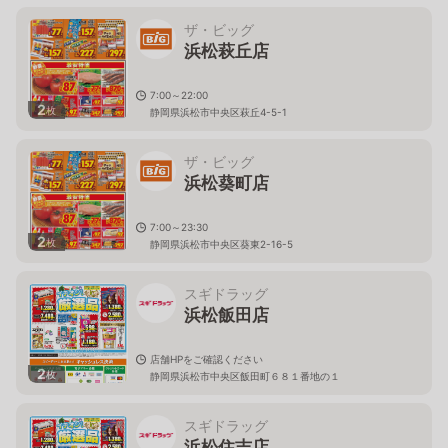
ザ・ビッグ
浜松萩丘店
7:00～22:00
2
枚
静岡県浜松市中央区萩丘4-5-1
ザ・ビッグ
浜松葵町店
7:00～23:30
2
枚
静岡県浜松市中央区葵東2-16-5
スギドラッグ
浜松飯田店
店舗HPをご確認ください
2
枚
静岡県浜松市中央区飯田町６８１番地の１
スギドラッグ
浜松住吉店