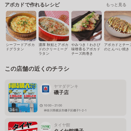
アボカドで作れるレシピ
もっと見る
シーフードアボカ
濃厚 秋鮭とアボカ
やみつき！わさび
アボカドとチー
ドグラタン
ドのクリーミーグ
味噌香るアボカド
のとんぺい焼き
ラタン
チーズ肉巻き
この店舗の近くのチラシ
ヤマダデンキ
磯子店
10:00～21:00
34
枚
神奈川県横浜市磯子区磯子1-2-1
タイヤ館