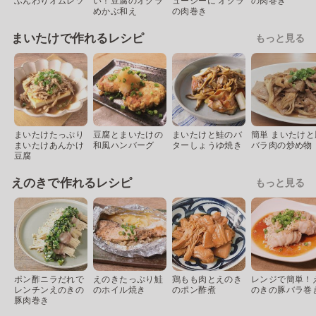
ふんわりオムレツ
い！豆腐のオクラ
ューシーに オクラ
の肉巻き
めかぶ和え
の肉巻き
まいたけで作れるレシピ
もっと見る
まいたけたっぷり
豆腐とまいたけの
まいたけと鮭のバ
簡単 まいたけと
まいたけあんかけ
和風ハンバーグ
ターしょうゆ焼き
バラ肉の炒め物
豆腐
えのきで作れるレシピ
もっと見る
ポン酢ニラだれで
えのきたっぷり鮭
鶏もも肉とえのき
レンジで簡単！
レンチンえのきの
のホイル焼き
のポン酢煮
のきの豚バラ巻
豚肉巻き