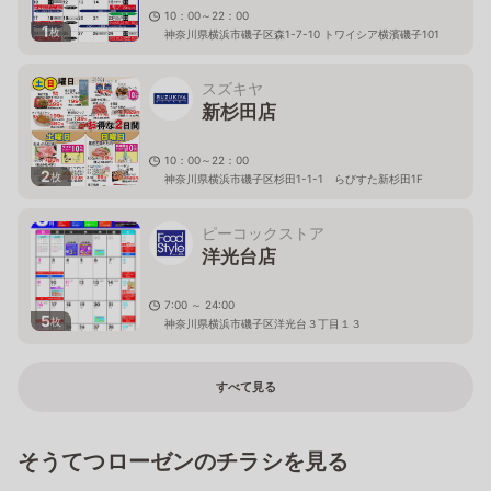
10：00～22：00
1
枚
神奈川県横浜市磯子区森1-7-10 トワイシア横濱磯子101
スズキヤ
新杉田店
10：00～22：00
2
枚
神奈川県横浜市磯子区杉田1-1-1 らびすた新杉田1F
ピーコックストア
洋光台店
7:00 ～ 24:00
5
枚
神奈川県横浜市磯子区洋光台３丁目１３
すべて見る
そうてつローゼンのチラシを見る