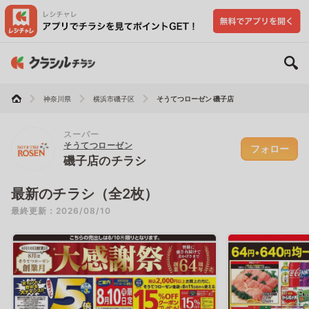
神奈川県
横浜市磯子区
そうてつローゼン 磯子店
スーパー
そうてつローゼン
フォロー
磯子店のチラシ
最新のチラシ（全2枚）
最終更新：2026/08/10