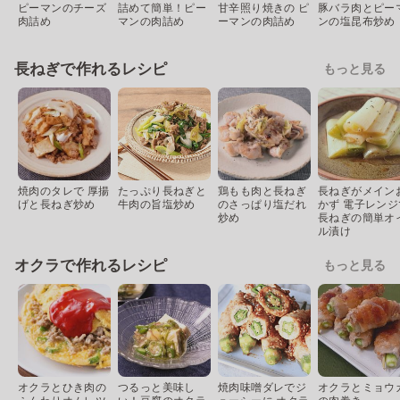
ピーマンのチーズ
詰めて簡単！ピー
甘辛照り焼きの ピ
豚バラ肉とピー
肉詰め
マンの肉詰め
ーマンの肉詰め
ンの塩昆布炒め
長ねぎで作れるレシピ
もっと見る
焼肉のタレで 厚揚
たっぷり長ねぎと
鶏もも肉と長ねぎ
長ねぎがメイン
げと長ねぎ炒め
牛肉の旨塩炒め
のさっぱり塩だれ
かず 電子レンジ
炒め
長ねぎの簡単オ
ル漬け
オクラで作れるレシピ
もっと見る
オクラとひき肉の
つるっと美味し
焼肉味噌ダレでジ
オクラとミョウ