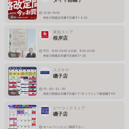
タイヤ館磯子
10:30-19:00
8
枚
神奈川県横浜市磯子区磯子1-3-20
東急ストア
根岸店
平日 9:00-23:00 土日祝 9:00-22:00
9
枚
神奈川県横浜市磯子区東町17-30
スズキヤ
磯子店
10：00～22：00
1
枚
神奈川県横浜市磯子区森1-7-10 トワイシア横濱磯子101
ピーコックストア
磯子店
ホームページよりご確認下さい。