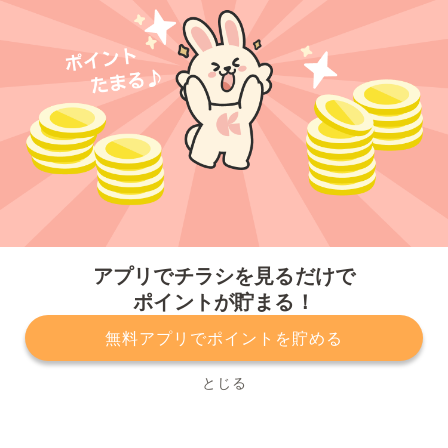
今すぐアプリをダウンロードする
アプリでチラシを見るだけで
ポイントが貯まる！
無料アプリでポイントを貯める
プライバシーポリシー
利用規約
運営会社
サービスに関してのお問い合わせ
チラシ掲載をお考えの方
とじる
Copyright© Kurashiru, Inc. All Rights Reserved.