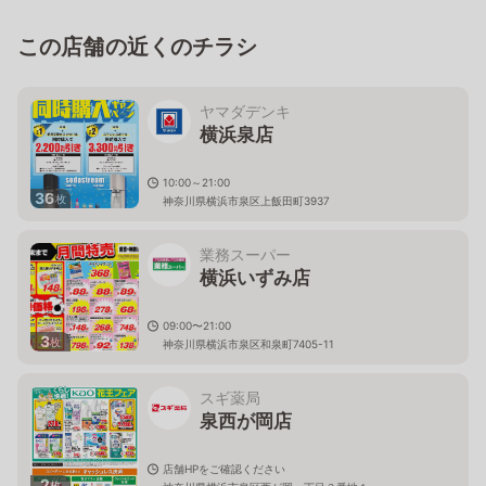
この店舗の近くのチラシ
ヤマダデンキ
横浜泉店
10:00～21:00
36
枚
神奈川県横浜市泉区上飯田町3937
業務スーパー
横浜いずみ店
09:00〜21:00
3
枚
神奈川県横浜市泉区和泉町7405-11
スギ薬局
泉西が岡店
店舗HPをご確認ください
2
枚