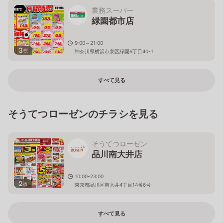
業務スーパー
緑園都市店
9:00～21:00
3
枚
神奈川県横浜市泉区緑園6丁目40-1
すべて見る
そうてつローゼンのチラシを見る
そうてつローゼン
品川南大井店
10:00-23:00
2
枚
東京都品川区南大井4丁目14番6号
すべて見る