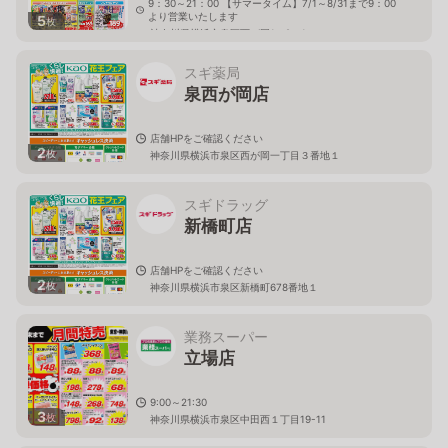
9：30～21：00 【サマータイム】7/1～8/31まで9：00
より営業いたします
5
枚
神奈川県横浜市泉区西が岡1－2－1
スギ薬局
泉西が岡店
店舗HPをご確認ください
2
枚
神奈川県横浜市泉区西が岡一丁目３番地１
スギドラッグ
新橋町店
店舗HPをご確認ください
2
枚
神奈川県横浜市泉区新橋町678番地１
業務スーパー
立場店
9:00～21:30
3
枚
神奈川県横浜市泉区中田西１丁目19-11