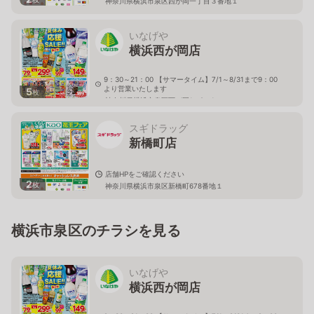
神奈川県横浜市泉区西が岡一丁目３番地１
いなげや
横浜西が岡店
9：30～21：00 【サマータイム】7/1～8/31まで9：00
より営業いたします
5
枚
神奈川県横浜市泉区西が岡1－2－1
スギドラッグ
新橋町店
店舗HPをご確認ください
2
枚
神奈川県横浜市泉区新橋町678番地１
横浜市泉区のチラシを見る
いなげや
横浜西が岡店