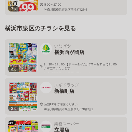
5:00～27:00
7
枚
神奈川県横浜市泉区岡津町121-1
横浜市泉区のチラシを見る
いなげや
横浜西が岡店
9：30～21：00 【サマータイム】7/1～8/31まで9：00
より営業いたします
4
枚
神奈川県横浜市泉区西が岡1－2－1
スギドラッグ
新橋町店
店舗HPをご確認ください
2
枚
神奈川県横浜市泉区新橋町678番地１
業務スーパー
立場店