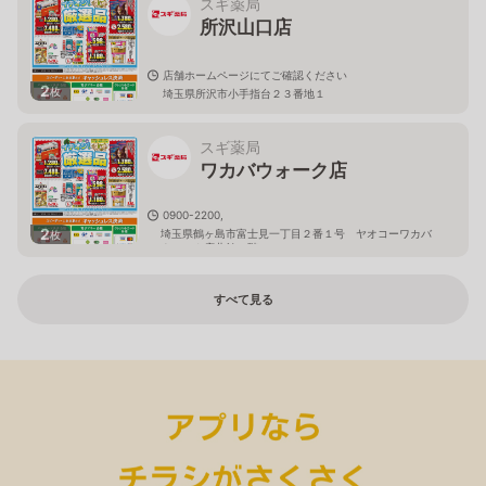
スギ薬局
所沢山口店
店舗ホームページにてご確認ください
2
枚
埼玉県所沢市小手指台２３番地１
スギ薬局
ワカバウォーク店
0900-2200,
2
埼玉県鶴ヶ島市富士見一丁目２番１号 ヤオコーワカバ
枚
ウォーク店北館１階
すべて見る