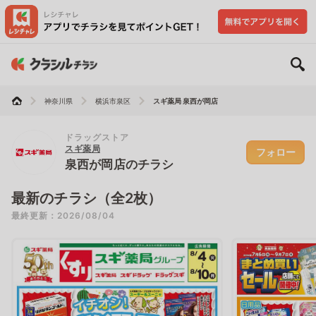
神奈川県
横浜市泉区
スギ薬局 泉西が岡店
ドラッグストア
スギ薬局
フォロー
泉西が岡店のチラシ
最新のチラシ（全2枚）
最終更新：2026/08/04