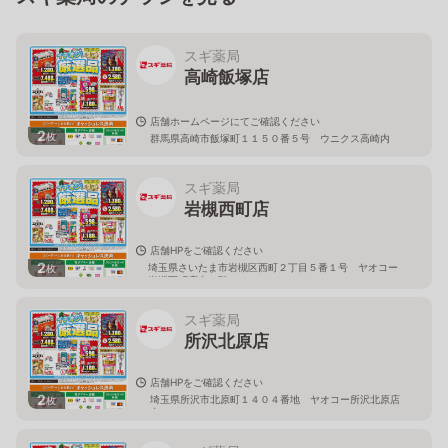
スギ薬局
高崎飯塚店
店舗ホームページにてご確認ください
2
枚
群馬県高崎市飯塚町１１５０番５号 ウニクス高崎内
スギ薬局
岩槻西町店
店舗HPをご確認ください
2
埼玉県さいたま市岩槻区西町２丁目５番１号 ヤオコー
枚
岩槻西町店内１階
スギ薬局
所沢北原店
店舗HPをご確認ください
2
埼玉県所沢市北原町１４０４番地 ヤオコー所沢北原店
枚
内