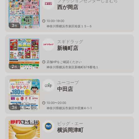
ファッションセンターしまむら
西が岡店
10:00-19:00
3
枚
神奈川県横浜市泉区桂坂１５−６
スギドラッグ
新橋町店
店舗HPをご確認ください
2
枚
神奈川県横浜市泉区新橋町678番地１
ユーコープ
中田店
10:00〜20:00
3
枚
神奈川県横浜市泉区中田東4-1-1
ビッグ・エー
横浜岡津町